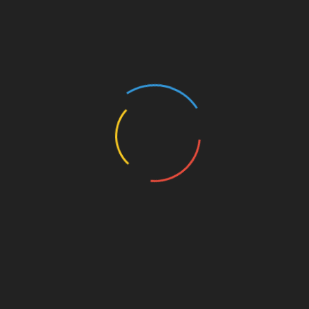
gen Braunschweig und in Heidenheim durchgearbeitet hatten, gi
mein, seine Schalker Vergangenheit und vieles weitere rund um
millernton/id676972164
re Bewertung.)