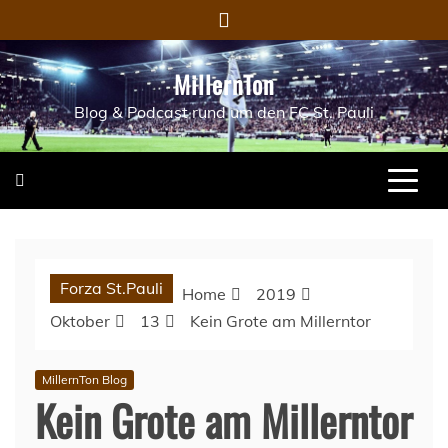
Skip
to
content
MillernTon
Blog & Podcast rund um den FC St. Pauli
Forza St.Pauli
Home
2019
Oktober
13
Kein Grote am Millerntor
MillernTon Blog
Kein Grote am Millerntor