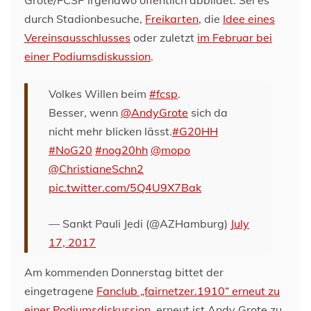
Grote/FCSP irgendwo öffentlich abbildet. Sei es
durch Stadionbesuche,
Freikarten
, die
Idee eines
Vereinsausschlusses
oder zuletzt
im Februar bei
einer Podiumsdiskussion
.
Volkes Willen beim
#fcsp
.
Besser, wenn
@AndyGrote
sich da
nicht mehr blicken lässt.
#G20HH
#NoG20
#nog20hh
@mopo
@ChristianeSchn2
pic.twitter.com/5Q4U9X7Bak
— Sankt Pauli Jedi (@AZHamburg)
July
17, 2017
Am kommenden Donnerstag bittet der
eingetragene
Fanclub „fairnetzer.1910“ erneut zu
einer Podiumsdiskussion
, erneut ist Andy Grote zu