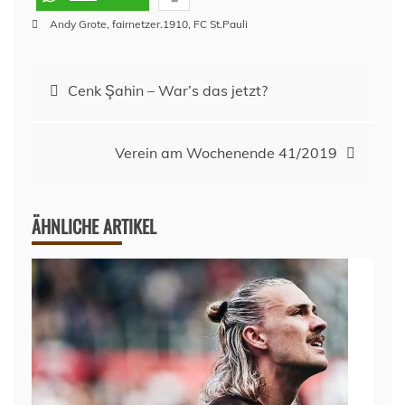
Andy Grote
,
fairnetzer.1910
,
FC St.Pauli
Beitragsnavigation
Cenk Şahin – War’s das jetzt?
Verein am Wochenende 41/2019
ÄHNLICHE ARTIKEL