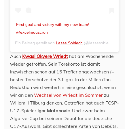
First goal and victory with my new team!
@excelmouscron
Ein Beitrag geteilt von
Lasse Sobiech
(@lassesobiech) am
Feb
Auch
Kwasi Okyere Wriedt
hat am Wochenende
wieder getroffen. Sein Torekonto ist damit
inzwischen schon auf 15 Treffer angewachsen (=
bester Torschütze der 3.Liga). In der MillernTon-
Redaktion wird weiterhin leise geschluchzt, wenn
wir an den
Wechsel von Wriedt im Sommer
zu
Willem II Tilburg denken. Getroffen hat auch FCSP-
U17-Spieler
Igor Matanovic
. Und zwar beim
Algarve-Cup bei seinem Debüt für die deutsche
U17-Auswahl. Gibt schlechtere Arten von Debüts.