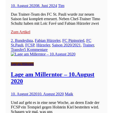
im
10. August 2020
8. Juni 2024
Tim
Gespräch
mit
Das Trainer-Team des FC St. Pauli wurde zur neuen
Tim
Saison fast komplett erneuert. Neben Chef-Trainer Timo
Pritlove
Schultz haben mit Loïc Favé und Fabian Hürzeler zwei
zum
1.
Zum Artikel
FC
Union
2. Bundesliga
,
Fabian Hürzeler
,
FC Pipinsried
,
FC
Berlin
St.Pauli
,
FCSP
,
Hürzeler
,
Saison 2020/2021
,
Trainer
,
und
zu
Transfer
5 Kommentare
Fußball-
Wer
Metathemen
ist
Fabian
Lage am Millerntor
Hürzeler?
–
Lage am Millerntor – 10.August
Ein
2020
Trainerprofil
10. August 2020
10. August 2020
Maik
Und auf geht es in eine neue Woche, an deren Ende der
FCSP ein Testspiel gegen Holstein Kiel bestreiten wird.
Schauen wir mal, was uns