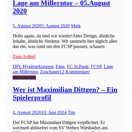
Millerntor
Lage am Millerntor – 05.August
–
2020
06.Augus
2020
5. August 2020
5. August 2020
Maik
Hello again, da sind wir wieder!Altes Design, ähnliche
Inhalte, ähnliche Struktur. Wir sammeln hier täglich alles
das ein, was rund um den FCSP passiert, schauen
Zum Artikel
DFL Hygienekonzept
,
Fans
,
FC St.Pauli
,
FCSP
,
Lage
zu
am Millerntor
,
Zuschauer
12 Kommentare
Lage
MillernTon Blog
am
Millerntor
Wer ist Maximilian Dittgen? – Ein
–
Spielerprofil
05.August
2020
4. August 2020
10. Juni 2024
Tim
Der FCSP hat Maximilian Dittgen verpflichtet. Er
wechselt ablösefrei vom SV Wehen Wiesbaden ans