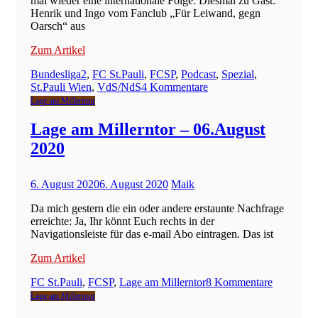
mal wieder eine internationale Folge. Diesmal zu Gast:
Henrik und Ingo vom Fanclub „Für Leiwand, gegn
Oarsch“ aus
Zum Artikel
Bundesliga2
,
FC St.Pauli
,
FCSP
,
Podcast
,
Spezial
,
zu
St.Pauli Wien
,
VdS/NdS
4 Kommentare
VdS
Lage am Millerntor
/
NdS
Lage am Millerntor – 06.August
Spezial
2020
–
St.Pauli
in
6. August 2020
6. August 2020
Maik
Wien
Da mich gestern die ein oder andere erstaunte Nachfrage
erreichte: Ja, Ihr könnt Euch rechts in der
Navigationsleiste für das e-mail Abo eintragen. Das ist
Zum Artikel
zu
FC St.Pauli
,
FCSP
,
Lage am Millerntor
8 Kommentare
Lage
Lage am Millerntor
am