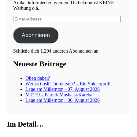
Artikel informiert zu werden. Du bekommst KEINE
Werbung o.ä.
E-
Mail-
Adresse
Abonnieren
Schließe dich 1.294 anderen Abonnenten an
Neueste Beiträge
Oben dabei?
Wer ist Gísli Thórdarson? – Ein Spielerprofil
Lage am Millerntor – 07. August 2026
MT119 – Patrick Mushatsi-Kareba
Lage am Millerntor – 06. August 2026
Im Detail…