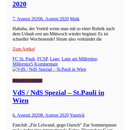
2020
–
Ein
Spielerprofil
7. August 2020
6. August 2020
Maik
Hahaha, der Vorteil wenn man mit so einer Rubrik nach
dem Urlaub erst am Mittwoch wieder beginnt: Es ist
schneller Wochenende! Heute also verkündet die
Zum Artikel
FC St. Pauli
,
FCSP
,
Lage
,
Lage am Millerntor
,
zu
Millerntor
5 Kommentare
Lage
am
Millerntor
MillernTon VdS/NdS
–
07.August
VdS / NdS Spezial – St.Pauli in
2020
Wien
6. August 2020
8. August 2020
Yannick
Fanclub „Für Leiwand, gegn Oarsch“ Zur Sommerpause