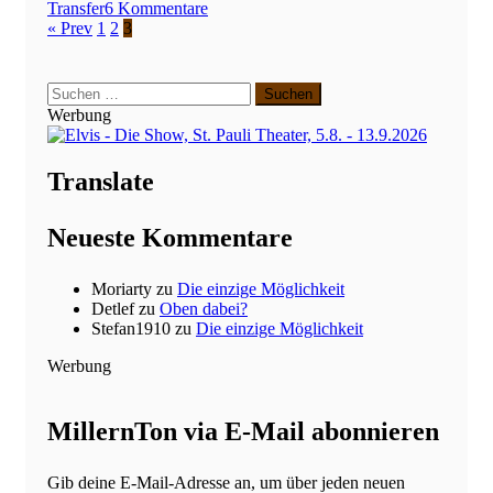
zu
Transfer
6 Kommentare
Wer
« Prev
1
2
3
ist
Leart
Paqarada?
Suchen
–
nach:
Werbung
Ein
Spielerprofil
Translate
Neueste Kommentare
Moriarty
zu
Die einzige Möglichkeit
Detlef
zu
Oben dabei?
Stefan1910
zu
Die einzige Möglichkeit
Werbung
MillernTon via E-Mail abonnieren
Gib deine E-Mail-Adresse an, um über jeden neuen