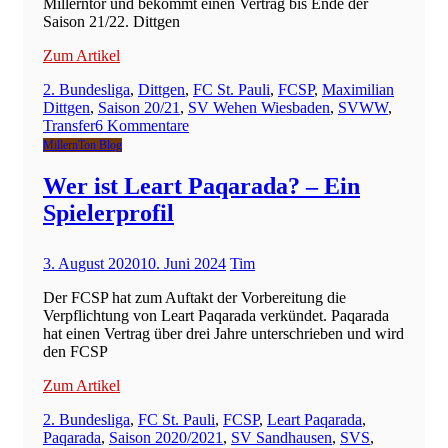
Millerntor und bekommt einen Vertrag bis Ende der
Saison 21/22. Dittgen
Zum Artikel
2. Bundesliga
,
Dittgen
,
FC St. Pauli
,
FCSP
,
Maximilian
Dittgen
,
Saison 20/21
,
SV Wehen Wiesbaden
,
SVWW
,
zu
Transfer
6 Kommentare
Wer
MillernTon Blog
ist
Maximilian
Wer ist Leart Paqarada? – Ein
Dittgen?
Spielerprofil
–
Ein
Spielerprofil
3. August 2020
10. Juni 2024
Tim
Der FCSP hat zum Auftakt der Vorbereitung die
Verpflichtung von Leart Paqarada verkündet. Paqarada
hat einen Vertrag über drei Jahre unterschrieben und wird
den FCSP
Zum Artikel
2. Bundesliga
,
FC St. Pauli
,
FCSP
,
Leart Paqarada
,
Paqarada
,
Saison 2020/2021
,
SV Sandhausen
,
SVS
,