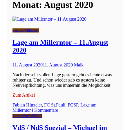
Monat:
August 2020
Lage am Millerntor
Lage am Millerntor – 11.August
2020
11. August 2020
11. August 2020
Maik
Nach der sehr vollen Lage gestern geht es heute etwas
ruhiger zu. Und schon wieder gab es gestern keine
Neuverpflichtung, was uns immerhin die Möglichkeit
Zum Artikel
Fabian Hürzeler
,
FC St.Pauli
,
FCSP
,
Lage am
zu
Millerntor
4 Kommentare
Lage
MillernTon VdS/NdS
am
Millerntor
VdS / NdS Spezial – Michael im