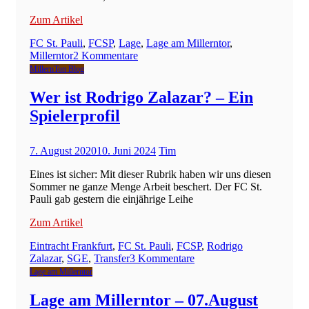
Zum Artikel
FC St. Pauli
,
FCSP
,
Lage
,
Lage am Millerntor
,
zu
Millerntor
2 Kommentare
Lage
MillernTon Blog
am
Millerntor
Wer ist Rodrigo Zalazar? – Ein
–
Spielerprofil
10.August
2020
7. August 2020
10. Juni 2024
Tim
Eines ist sicher: Mit dieser Rubrik haben wir uns diesen
Sommer ne ganze Menge Arbeit beschert. Der FC St.
Pauli gab gestern die einjährige Leihe
Zum Artikel
Eintracht Frankfurt
,
FC St. Pauli
,
FCSP
,
Rodrigo
zu
Zalazar
,
SGE
,
Transfer
3 Kommentare
Wer
Lage am Millerntor
ist
Rodrigo
Lage am Millerntor – 07.August
Zalazar?