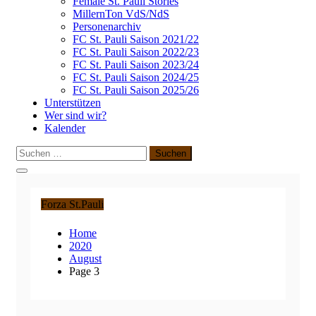
Female St. Pauli Stories
MillernTon VdS/NdS
Personenarchiv
FC St. Pauli Saison 2021/22
FC St. Pauli Saison 2022/23
FC St. Pauli Saison 2023/24
FC St. Pauli Saison 2024/25
FC St. Pauli Saison 2025/26
Unterstützen
Wer sind wir?
Kalender
Suchen
nach:
Forza St.Pauli
Home
2020
August
Page 3