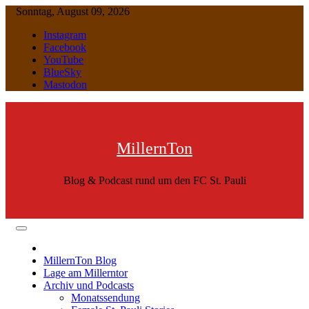
Skip
Sonntag, August 09, 2026
to
Instagram
content
Facebook
YouTube
BlueSky
Mastodon
MillernTon
Blog & Podcast rund um den FC St. Pauli
MillernTon Blog
Lage am Millerntor
Archiv und Podcasts
Monatssendung