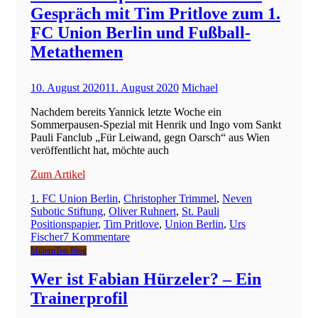
–
Gespräch mit Tim Pritlove zum 1.
11.August
2020
FC Union Berlin und Fußball-
Metathemen
10. August 2020
11. August 2020
Michael
Nachdem bereits Yannick letzte Woche ein
Sommerpausen-Spezial mit Henrik und Ingo vom Sankt
Pauli Fanclub „Für Leiwand, gegn Oarsch“ aus Wien
veröffentlicht hat, möchte auch
Zum Artikel
1. FC Union Berlin
,
Christopher Trimmel
,
Neven
Subotic Stiftung
,
Oliver Ruhnert
,
St. Pauli
Positionspapier
,
Tim Pritlove
,
Union Berlin
,
Urs
zu
Fischer
7 Kommentare
VdS
MillernTon Blog
/
NdS
Wer ist Fabian Hürzeler? – Ein
Spezial
Trainerprofil
–
Michael