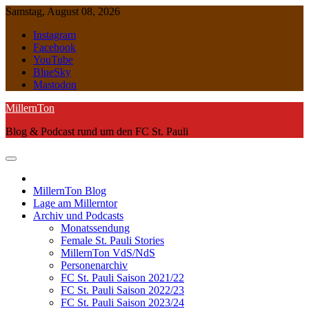
Skip
Samstag, August 08, 2026
to
Instagram
content
Facebook
YouTube
BlueSky
Mastodon
MillernTon
Blog & Podcast rund um den FC St. Pauli
MillernTon Blog
Lage am Millerntor
Archiv und Podcasts
Monatssendung
Female St. Pauli Stories
MillernTon VdS/NdS
Personenarchiv
FC St. Pauli Saison 2021/22
FC St. Pauli Saison 2022/23
FC St. Pauli Saison 2023/24