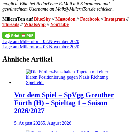
möglich. Bitte bei Bedarf eine E-Mail mit Klarnamen und
gewünschtem Username an Maik@MillernTon.de schicken.
MillernTon auf
BlueSky
//
Mastodon
//
Facebook
//
Instagram
//
Threads
//
WhatsApp
//
YouTube
Beitragsnavigation
Lage am Millerntor – 02.November 2020
Lage am Millerntor – 03.November 2020
Ähnliche Artikel
Vor dem Spiel – SpVgg Greuther
Fürth (H) – Spieltag 1 – Saison
2026/2027
5. August 2026
5. August 2026