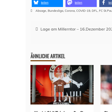
teilen
teilen
te
Absage
,
Bundesliga
,
Corona
,
COVID-19
,
DFL
,
FC St.Pau
Beitragsnavigation
Lage am Millerntor – 16.Dezember 20
ÄHNLICHE ARTIKEL