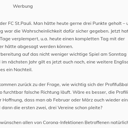
Werbung
 der FC St.Pauli. Man hätte heute gerne drei Punkte geholt – 
g war die Wahrscheinlichkeit dafür sicher gegeben. Jetzt ha
 Tage verplempert, u.a. heute einen kompletten Tag mit der
üher hätte abgesagt werden können.
rbereitung auf das nicht weniger wichtige Spiel am Sonntag
im nächsten Jahr gilt es jetzt auch noch, eine weitere Englis
es ein Nachteil.
 kommen zurück zu der Frage, wie wichtig sich der Profifußbal
 furchtbar falsche Richtung läuft. Wäre es besser, die Profil
r Hoffnung, dass man ab Februar oder März auch wieder ein
dann die ersten zwei, drei Vereine schon pleite?
wünschen allen von Corona-Infektionen Betroffenen natürlic