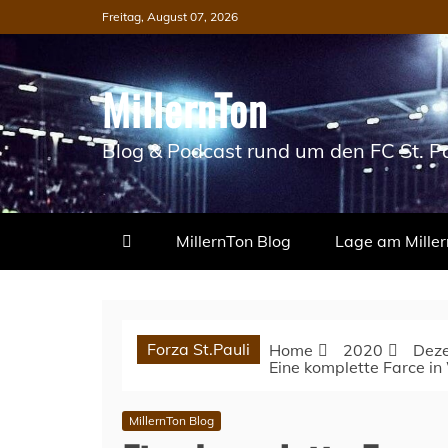
Skip
Freitag, August 07, 2026
to
content
MillernTon
Blog & Podcast rund um den FC St. Pa
MillernTon Blog
Lage am Miller
Forza St.Pauli
Home
2020
Dez
Eine komplette Farce in
MillernTon Blog