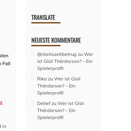
TRANSLATE
NEUESTE KOMMENTARE
@rbeitszeitbetrug
zu
Wer
sten
ist Gísli Thórdarson? – Ein
 Fall
Spielerprofil
Rika
zu
Wer ist Gísli
Thórdarson? – Ein
Spielerprofil
ht
Detlef
zu
Wer ist Gísli
Thórdarson? – Ein
Spielerprofil
 in