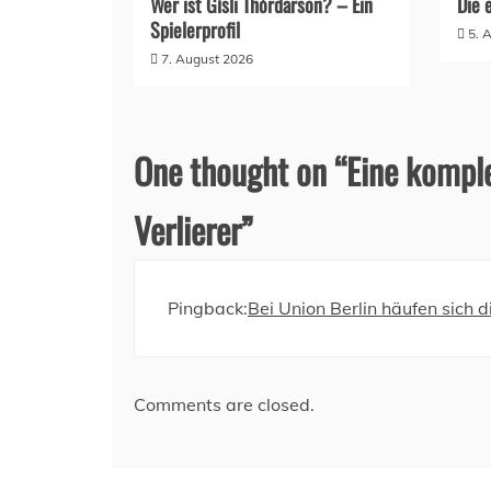
Wer ist Gísli Thórdarson? – Ein
Die 
Spielerprofil
5. 
7. August 2026
One thought on “
Eine komple
Verlierer
”
Pingback:
Bei Union Berlin häufen sich 
Comments are closed.