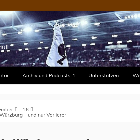
uli
ntor
Archiv und Podcasts
Unterstützen
Wer
ember
16
 Würzburg – und nur Verlierer