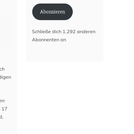
Adresse
Abonnieren
Schließe dich 1.292 anderen
Abonnenten an
ch
digen
en
z 17
d,