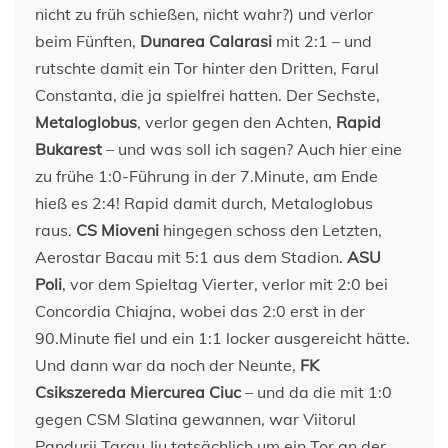
nicht zu früh schießen, nicht wahr?) und verlor
beim Fünften,
Dunarea Calarasi
mit 2:1 – und
rutschte damit ein Tor hinter den Dritten, Farul
Constanta, die ja spielfrei hatten. Der Sechste,
Metaloglobus
, verlor gegen den Achten,
Rapid
Bukarest
– und was soll ich sagen? Auch hier eine
zu frühe 1:0-Führung in der 7.Minute, am Ende
hieß es 2:4! Rapid damit durch, Metaloglobus
raus.
CS Mioveni
hingegen schoss den Letzten,
Aerostar Bacau mit 5:1 aus dem Stadion.
ASU
Poli
, vor dem Spieltag Vierter, verlor mit 2:0 bei
Concordia Chiajna, wobei das 2:0 erst in der
90.Minute fiel und ein 1:1 locker ausgereicht hätte.
Und dann war da noch der Neunte,
FK
Csikszereda Miercurea Ciuc
– und da die mit 1:0
gegen CSM Slatina gewannen, war Viitorul
Pandurii Targu Jiu tatsächlich um ein Tor an der