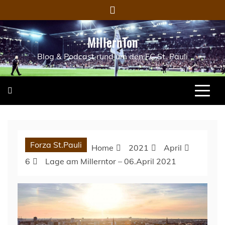
Skip
to
content
MillernTon
Blog & Podcast rund um den FC St. Pauli
Forza St.Pauli
Home
2021
April
6
Lage am Millerntor – 06.April 2021