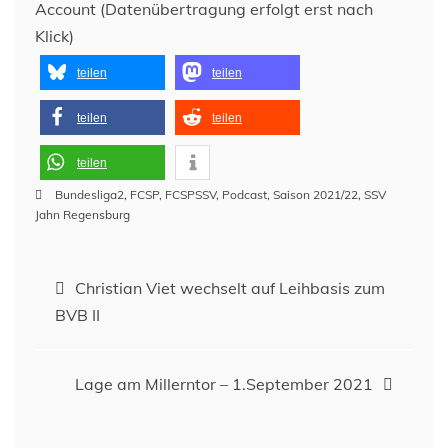
Account (Datenübertragung erfolgt erst nach
Klick)
teilen
teilen
teilen
teilen
teilen
Bundesliga2
,
FCSP
,
FCSPSSV
,
Podcast
,
Saison 2021/22
,
SSV
Jahn Regensburg
Beitragsnavigation
Christian Viet wechselt auf Leihbasis zum
BVB II
Lage am Millerntor – 1.September 2021