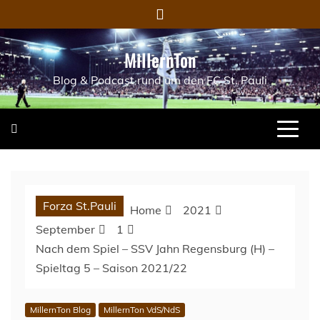
Skip
to
content
MillernTon
Blog & Podcast rund um den FC St. Pauli
Forza St.Pauli
Home
2021
September
1
Nach dem Spiel – SSV Jahn Regensburg (H) –
Spieltag 5 – Saison 2021/22
MillernTon Blog
MillernTon VdS/NdS