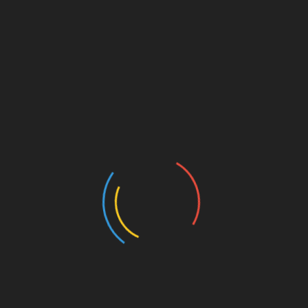
Viktoria Berlin – Von
Himmelhochjauchzend zurück in die
Regionalliga?
So mit einem halben Auge schaute man ja zu
Saisonbeginn doch immer mal wieder verwundert auf
die Tabelle der 3. Liga. Da stand Aufsteiger Viktoria
Berlin nach zehn Spieltagen nämlich auf Rang 2 –
und das ist ja bekanntlich immer noch der Verein von
Ex-Kiezkicker Bernd Nehrig.
Der stand in dieser Saison aufgrund anhaltender
Achillessehnenbeschwerden aber noch nicht ein
einziges Mal im Kader. Doch nach diesem 10.
Spieltag ging es kontinuierlich bergab und in der
Rückrunde holte man aus bisher neun Spielen nur
noch fünf Punkte – sodass der sportliche Abstieg
inzwischen durchaus möglich erscheint.