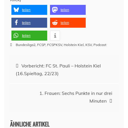
teilen
teilen
teilen
teilen
teilen
Bundesliga2
,
FCSP
,
FCSPKSV
,
Holstein Kiel
,
KSV
,
Podcast
Beitragsnavigation
Vorbericht: FC St. Pauli – Holstein Kiel
(16.Spieltag, 22/23)
1. Frauen: Sechs Punkte in nur drei
Minuten
ÄHNLICHE ARTIKEL