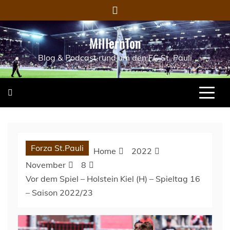
Skip
to
content
MillernTon
Blog & Podcast rund um den FC St. Pauli
Forza St.Pauli
Home
2022
November
8
Vor dem Spiel – Holstein Kiel (H) – Spieltag 16
– Saison 2022/23