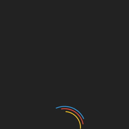
MillernTon Blog
Vorbericht: FC St. Pauli – Hansa
Rostock (22. Spieltag, 22/23)
25. Februar 2023
Tim
Der FC St. Pauli empfängt den FC Hansa Rostock
am Millerntor. Das Aufeinandertreffen ist mehr als ein
Fußballspiel. Der Vorbericht.
Zum Artikel
zu
FCSPHRO
,
Hansa Rostock
,
Saison 22/23
2 Kommentare
Vorbericht:
FC
St.
Pauli
–
Lage am Millerntor
Hansa
Lage am Millerntor – 24. Februar