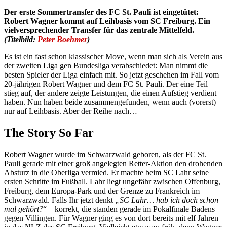
Der erste Sommertransfer des FC St. Pauli ist eingetütet:
Robert Wagner kommt auf Leihbasis vom SC Freiburg. Ein
vielversprechender Transfer für das zentrale Mittelfeld.
(Titelbild:
Peter Boehmer
)
Es ist ein fast schon klassischer Move, wenn man sich als Verein aus
der zweiten Liga gen Bundesliga verabschiedet: Man nimmt die
besten Spieler der Liga einfach mit. So jetzt geschehen im Fall vom
20-jährigen Robert Wagner und dem FC St. Pauli. Der eine Teil
stieg auf, der andere zeigte Leistungen, die einen Aufstieg verdient
haben. Nun haben beide zusammengefunden, wenn auch (vorerst)
nur auf Leihbasis. Aber der Reihe nach…
The Story So Far
Robert Wagner wurde im Schwarzwald geboren, als der FC St.
Pauli gerade mit einer groß angelegten Retter-Aktion den drohenden
Absturz in die Oberliga vermied. Er machte beim SC Lahr seine
ersten Schritte im Fußball. Lahr liegt ungefähr zwischen Offenburg,
Freiburg, dem Europa-Park und der Grenze zu Frankreich im
Schwarzwald. Falls Ihr jetzt denkt
„SC Lahr… hab ich doch schon
mal gehört?
“ – korrekt, die standen gerade im Pokalfinale Badens
gegen Villingen. Für Wagner ging es von dort bereits mit elf Jahren