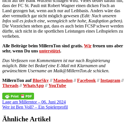
nicht auf der Bank Wurzeln schlagen wird. Vieles deutet darauf hin,
dass der FC St. Pauli mit Robert Wagner einen dicken Fisch an
Land gezogen hat, wenn auch nur auf Leihbasis. Anders wäre das
aber vermutlich gar nicht möglich gewesen
(Edit: Nach unseren
Infos soll es jedoch eine, wenngleich sehr hohe, Kaufoption geben)
.
Die Vorzeichen stehen gut, dass es auch beim FCSP schwer werden
dürfte, sich nicht in die sportlichen Leistungen eines Leihspielers zu
verlieben.
Alle Beiträge beim MillernTon sind gratis.
Wir
freuen uns aber
sehr, wenn Du uns
unterstützt
.
Das Verfassen von Kommentaren ist nur nach Registrierung
möglich. Bitte bei Bedarf eine E-Mail mit Klarnamen und
gewünschtem Username an Maik@MillernTon.de schicken.
MillernTon auf
BlueSky
//
Mastodon
//
Facebook
//
Instagram
//
Threads
//
WhatsApp
//
YouTube
Beitragsnavigation
Lage am Millerntor – 06. Juni 2024
Wer ist Ben Voll? – Ein Spielerprofil
Ähnliche Artikel