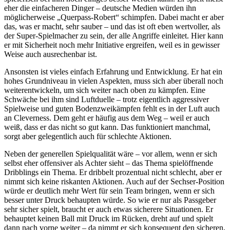
eher die einfacheren Dinger – deutsche Medien würden ihn
möglicherweise „Querpass-Robert“ schimpfen. Dabei macht er aber
das, was er macht, sehr sauber – und das ist oft eben wertvoller, als
der Super-Spielmacher zu sein, der alle Angriffe einleitet. Hier kann
er mit Sicherheit noch mehr Initiative ergreifen, weil es in gewisser
Weise auch ausrechenbar ist.
Ansonsten ist vieles einfach Erfahrung und Entwicklung. Er hat ein
hohes Grundniveau in vielen Aspekten, muss sich aber überall noch
weiterentwickeln, um sich weiter nach oben zu kämpfen. Eine
Schwäche bei ihm sind Luftduelle – trotz eigentlich aggressiver
Spielweise und guten Bodenzweikämpfen fehlt es in der Luft auch
an Cleverness. Dem geht er häufig aus dem Weg – weil er auch
weiß, dass er das nicht so gut kann. Das funktioniert manchmal,
sorgt aber gelegentlich auch für schlechte Aktionen.
Neben der generellen Spielqualität wäre – vor allem, wenn er sich
selbst eher offensiver als Achter sieht – das Thema spielöffnende
Dribblings ein Thema. Er dribbelt prozentual nicht schlecht, aber er
nimmt sich keine riskanten Aktionen. Auch auf der Sechser-Position
würde er deutlich mehr Wert für sein Team bringen, wenn er sich
besser unter Druck behaupten würde. So wie er nur als Passgeber
sehr sicher spielt, braucht er auch etwas sicherere Situationen. Er
behauptet keinen Ball mit Druck im Rücken, dreht auf und spielt
dann nach vorne weiter – da nimmt er sich konsequent den sicheren,