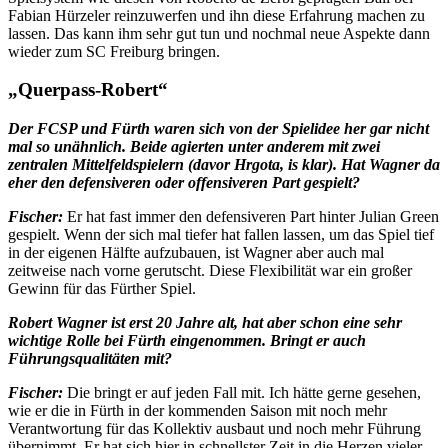
Fabian Hürzeler reinzuwerfen und ihn diese Erfahrung machen zu
lassen. Das kann ihm sehr gut tun und nochmal neue Aspekte dann
wieder zum SC Freiburg bringen.
„Querpass-Robert“
Der FCSP und Fürth waren sich von der Spielidee her gar nicht
mal so unähnlich. Beide agierten unter anderem mit zwei
zentralen Mittelfeldspielern (davor Hrgota, is klar). Hat Wagner da
eher den defensiveren oder offensiveren Part gespielt?
Fischer:
Er hat fast immer den defensiveren Part hinter Julian Green
gespielt. Wenn der sich mal tiefer hat fallen lassen, um das Spiel tief
in der eigenen Hälfte aufzubauen, ist Wagner aber auch mal
zeitweise nach vorne gerutscht. Diese Flexibilität war ein großer
Gewinn für das Fürther Spiel.
Robert Wagner ist erst 20 Jahre alt, hat aber schon eine sehr
wichtige Rolle bei Fürth eingenommen. Bringt er auch
Führungsqualitäten mit?
Fischer:
Die bringt er auf jeden Fall mit. Ich hätte gerne gesehen,
wie er die in Fürth in der kommenden Saison mit noch mehr
Verantwortung für das Kollektiv ausbaut und noch mehr Führung
übernimmt. Er hat sich hier in schnellster Zeit in die Herzen vieler