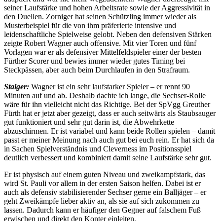
seiner Laufstärke und hohen Arbeitsrate sowie der Aggressivität in
den Duellen. Zorniger hat seinen Schützling immer wieder als
Musterbeispiel für die von ihm präferierte intensive und
leidenschaftliche Spielweise gelobt. Neben den defensiven Stärken
zeigte Robert Wagner auch offensive. Mit vier Toren und fünf
Vorlagen war er als defensiver Mittelfeldspieler einer der besten
Fürther Scorer und bewies immer wieder gutes Timing bei
Steckpässen, aber auch beim Durchlaufen in den Strafraum.
Staiger:
Wagner ist ein sehr laufstarker Spieler – er rennt 90
Minuten auf und ab. Deshalb dachte ich lange, die Sechser-Rolle
wäre für ihn vielleicht nicht das Richtige. Bei der SpVgg Greuther
Fürth hat er jetzt aber gezeigt, dass er auch seitwärts als Staubsauger
gut funktioniert und sehr gut darin ist, die Abwehrkette
abzuschirmen. Er ist variabel und kann beide Rollen spielen – damit
passt er meiner Meinung nach auch gut bei euch rein. Er hat sich da
in Sachen Spielverständnis und Cleverness im Positionsspiel
deutlich verbessert und kombiniert damit seine Laufstärke sehr gut.
Er ist physisch auf einem guten Niveau und zweikampfstark, das
wird St. Pauli vor allem in der ersten Saison helfen. Dabei ist er
auch als defensiv stabilisierender Sechser gerne ein Balljäger – er
geht Zweikämpfe lieber aktiv an, als sie auf sich zukommen zu
lassen. Dadurch kann er häufiger den Gegner auf falschem Fuß
erwischen und direkt den Konter einleiten.