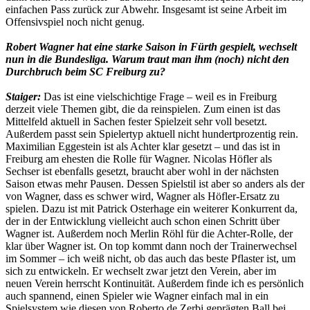
einfachen Pass zurück zur Abwehr. Insgesamt ist seine Arbeit im
Offensivspiel noch nicht genug.
Robert Wagner hat eine starke Saison in Fürth gespielt, wechselt
nun in die Bundesliga. Warum traut man ihm (noch) nicht den
Durchbruch beim SC Freiburg zu?
Staiger:
Das ist eine vielschichtige Frage – weil es in Freiburg
derzeit viele Themen gibt, die da reinspielen. Zum einen ist das
Mittelfeld aktuell in Sachen fester Spielzeit sehr voll besetzt.
Außerdem passt sein Spielertyp aktuell nicht hundertprozentig rein.
Maximilian Eggestein ist als Achter klar gesetzt – und das ist in
Freiburg am ehesten die Rolle für Wagner. Nicolas Höfler als
Sechser ist ebenfalls gesetzt, braucht aber wohl in der nächsten
Saison etwas mehr Pausen. Dessen Spielstil ist aber so anders als der
von Wagner, dass es schwer wird, Wagner als Höfler-Ersatz zu
spielen. Dazu ist mit Patrick Osterhage ein weiterer Konkurrent da,
der in der Entwicklung vielleicht auch schon einen Schritt über
Wagner ist. Außerdem noch Merlin Röhl für die Achter-Rolle, der
klar über Wagner ist. On top kommt dann noch der Trainerwechsel
im Sommer – ich weiß nicht, ob das auch das beste Pflaster ist, um
sich zu entwickeln. Er wechselt zwar jetzt den Verein, aber im
neuen Verein herrscht Kontinuität. Außerdem finde ich es persönlich
auch spannend, einen Spieler wie Wagner einfach mal in ein
Spielsystem wie diesen von Roberto de Zerbi geprägten Ball bei