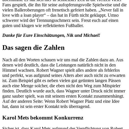
Fans gespielt, die ihn für seine aufopferungsvolle Spielweise und die
vielen Balleroberungen oft frenetisch gefeiert haben. „Never fall in
love with a loan player“ – das hat in Fürth nicht geklappt. Umso
schwerer wird der Trennungsschmerz sein. Freut euch auf einen
guten und klugen wie reflektierten Fußballer.
Danke für Eure Einschätzungen, Nik und Michael!
Das sagen die Zahlen
Nach all den Worten schauen wir uns mal die Zahlen dazu an. Aus
denen wird deutlich, dass die Leistungen natürlich nicht in den
Himmel wachsen. Robert Wagner spielt alles andere als fehlerlos
und perfekt, was aufgrund seines Alters aber auch nicht zu erwarten
ist. Zum Beispiel gibt es neben vielen gut getimten langen Pässen
auch eine Menge solcher, die eben nicht den Weg zum Mitspieler
finden. Deutlich wurde auch, dass Wagner unter Druck nicht immer
ganz sauber spielt, was mit seinem ersten Kontakt zusammenhängt.
Auf der anderen Seite: Wenn Robert Wagner Platz und eine Idee
hat, dann ist sein erster Kontakt teils überragend.
Karol Mets bekommt Konkurrenz
Sicher ist, dass Karol Mets aufgrund der Verpflichtung von Robert