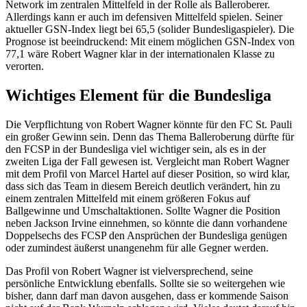
Network im zentralen Mittelfeld in der Rolle als Balleroberer.
Allerdings kann er auch im defensiven Mittelfeld spielen. Seiner
aktueller GSN-Index liegt bei 65,5 (solider Bundesligaspieler). Die
Prognose ist beeindruckend: Mit einem möglichen GSN-Index von
77,1 wäre Robert Wagner klar in der internationalen Klasse zu
verorten.
Wichtiges Element für die Bundesliga
Die Verpflichtung von Robert Wagner könnte für den FC St. Pauli
ein großer Gewinn sein. Denn das Thema Balleroberung dürfte für
den FCSP in der Bundesliga viel wichtiger sein, als es in der
zweiten Liga der Fall gewesen ist. Vergleicht man Robert Wagner
mit dem Profil von Marcel Hartel auf dieser Position, so wird klar,
dass sich das Team in diesem Bereich deutlich verändert, hin zu
einem zentralen Mittelfeld mit einem größeren Fokus auf
Ballgewinne und Umschaltaktionen. Sollte Wagner die Position
neben Jackson Irvine einnehmen, so könnte die dann vorhandene
Doppelsechs des FCSP den Ansprüchen der Bundesliga genügen
oder zumindest äußerst unangenehm für alle Gegner werden.
Das Profil von Robert Wagner ist vielversprechend, seine
persönliche Entwicklung ebenfalls. Sollte sie so weitergehen wie
bisher, dann darf man davon ausgehen, dass er kommende Saison