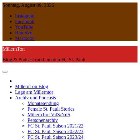
Skip
Sonntag, August 09, 2026
to
Instagram
content
Facebook
YouTube
BlueSky
Mastodon
MillernTon
Blog & Podcast rund um den FC St. Pauli
MillernTon Blog
Lage am Millerntor
Archiv und Podcasts
Monatssendung
Female St. Pauli Stories
MillernTon VdS/NdS
Personenarchiv
FC St. Pauli Saison 2021/22
FC St. Pauli Saison 2022/23
FC St. Pauli Saison 2023/24