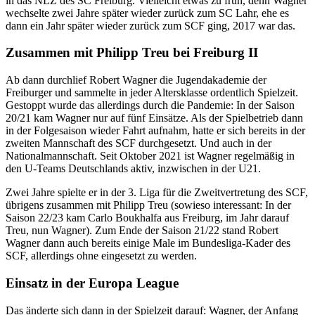
in das NLZ des SC Freiburg. Vielleicht etwas zu früh, denn Wagner
wechselte zwei Jahre später wieder zurück zum SC Lahr, ehe es
dann ein Jahr später wieder zurück zum SCF ging, 2017 war das.
Zusammen mit Philipp Treu bei Freiburg II
Ab dann durchlief Robert Wagner die Jugendakademie der
Freiburger und sammelte in jeder Altersklasse ordentlich Spielzeit.
Gestoppt wurde das allerdings durch die Pandemie: In der Saison
20/21 kam Wagner nur auf fünf Einsätze. Als der Spielbetrieb dann
in der Folgesaison wieder Fahrt aufnahm, hatte er sich bereits in der
zweiten Mannschaft des SCF durchgesetzt. Und auch in der
Nationalmannschaft. Seit Oktober 2021 ist Wagner regelmäßig in
den U-Teams Deutschlands aktiv, inzwischen in der U21.
Zwei Jahre spielte er in der 3. Liga für die Zweitvertretung des SCF,
übrigens zusammen mit Philipp Treu (sowieso interessant: In der
Saison 22/23 kam Carlo Boukhalfa aus Freiburg, im Jahr darauf
Treu, nun Wagner). Zum Ende der Saison 21/22 stand Robert
Wagner dann auch bereits einige Male im Bundesliga-Kader des
SCF, allerdings ohne eingesetzt zu werden.
Einsatz in der Europa League
Das änderte sich dann in der Spielzeit darauf: Wagner, der Anfang