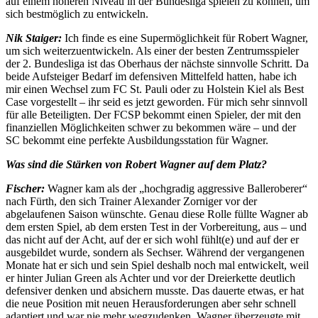
auf einem höheren Niveau in der Bundesliga spielen zu können, um
sich bestmöglich zu entwickeln.
Nik Staiger:
Ich finde es eine Supermöglichkeit für Robert Wagner,
um sich weiterzuentwickeln. Als einer der besten Zentrumsspieler
der 2. Bundesliga ist das Oberhaus der nächste sinnvolle Schritt. Da
beide Aufsteiger Bedarf im defensiven Mittelfeld hatten, habe ich
mir einen Wechsel zum FC St. Pauli oder zu Holstein Kiel als Best
Case vorgestellt – ihr seid es jetzt geworden. Für mich sehr sinnvoll
für alle Beteiligten. Der FCSP bekommt einen Spieler, der mit den
finanziellen Möglichkeiten schwer zu bekommen wäre – und der
SC bekommt eine perfekte Ausbildungsstation für Wagner.
Was sind die Stärken von Robert Wagner auf dem Platz?
Fischer:
Wagner kam als der „hochgradig aggressive Balleroberer“
nach Fürth, den sich Trainer Alexander Zorniger vor der
abgelaufenen Saison wünschte. Genau diese Rolle füllte Wagner ab
dem ersten Spiel, ab dem ersten Test in der Vorbereitung, aus – und
das nicht auf der Acht, auf der er sich wohl fühlt(e) und auf der er
ausgebildet wurde, sondern als Sechser. Während der vergangenen
Monate hat er sich und sein Spiel deshalb noch mal entwickelt, weil
er hinter Julian Green als Achter und vor der Dreierkette deutlich
defensiver denken und absichern musste. Das dauerte etwas, er hat
die neue Position mit neuen Herausforderungen aber sehr schnell
adaptiert und war nie mehr wegzudenken. Wagner überzeugte mit