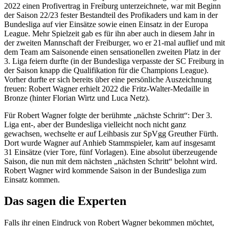
2022 einen Profivertrag in Freiburg unterzeichnete, war mit Beginn
der Saison 22/23 fester Bestandteil des Profikaders und kam in der
Bundesliga auf vier Einsätze sowie einen Einsatz in der Europa
League. Mehr Spielzeit gab es für ihn aber auch in diesem Jahr in
der zweiten Mannschaft der Freiburger, wo er 21-mal auflief und mit
dem Team am Saisonende einen sensationellen zweiten Platz in der
3. Liga feiern durfte (in der Bundesliga verpasste der SC Freiburg in
der Saison knapp die Qualifikation für die Champions League).
Vorher durfte er sich bereits über eine persönliche Auszeichnung
freuen: Robert Wagner erhielt 2022 die Fritz-Walter-Medaille in
Bronze (hinter Florian Wirtz und Luca Netz).
Für Robert Wagner folgte der berühmte „nächste Schritt“: Der 3.
Liga ent-, aber der Bundesliga vielleicht noch nicht ganz
gewachsen, wechselte er auf Leihbasis zur SpVgg Greuther Fürth.
Dort wurde Wagner auf Anhieb Stammspieler, kam auf insgesamt
31 Einsätze (vier Tore, fünf Vorlagen). Eine absolut überzeugende
Saison, die nun mit dem nächsten „nächsten Schritt“ belohnt wird.
Robert Wagner wird kommende Saison in der Bundesliga zum
Einsatz kommen.
Das sagen die Experten
Falls ihr einen Eindruck von Robert Wagner bekommen möchtet,