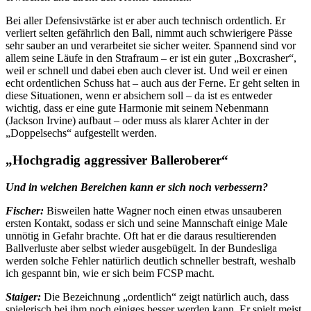
Bei aller Defensivstärke ist er aber auch technisch ordentlich. Er
verliert selten gefährlich den Ball, nimmt auch schwierigere Pässe
sehr sauber an und verarbeitet sie sicher weiter. Spannend sind vor
allem seine Läufe in den Strafraum – er ist ein guter „Boxcrasher“,
weil er schnell und dabei eben auch clever ist. Und weil er einen
echt ordentlichen Schuss hat – auch aus der Ferne. Er geht selten in
diese Situationen, wenn er absichern soll – da ist es entweder
wichtig, dass er eine gute Harmonie mit seinem Nebenmann
(Jackson Irvine) aufbaut – oder muss als klarer Achter in der
„Doppelsechs“ aufgestellt werden.
„Hochgradig aggressiver Balleroberer“
Und in welchen Bereichen kann er sich noch verbessern?
Fischer:
Bisweilen hatte Wagner noch einen etwas unsauberen
ersten Kontakt, sodass er sich und seine Mannschaft einige Male
unnötig in Gefahr brachte. Oft hat er die daraus resultierenden
Ballverluste aber selbst wieder ausgebügelt. In der Bundesliga
werden solche Fehler natürlich deutlich schneller bestraft, weshalb
ich gespannt bin, wie er sich beim FCSP macht.
Staiger:
Die Bezeichnung „ordentlich“ zeigt natürlich auch, dass
spielerisch bei ihm noch einiges besser werden kann. Er spielt meist