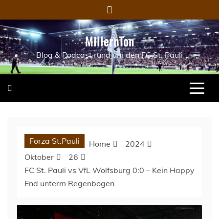
Skip
to
content
MillernTon
Blog & Podcast rund um den FC St. Pauli
Forza St.Pauli
Home
2024
Oktober
26
FC St. Pauli vs VfL Wolfsburg 0:0 – Kein Happy
End unterm Regenbogen