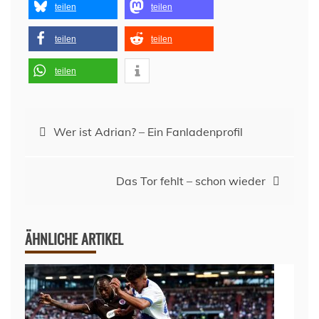
teilen
teilen
teilen
teilen
teilen
Beitragsnavigation
Wer ist Adrian? – Ein Fanladenprofil
Das Tor fehlt – schon wieder
ÄHNLICHE ARTIKEL