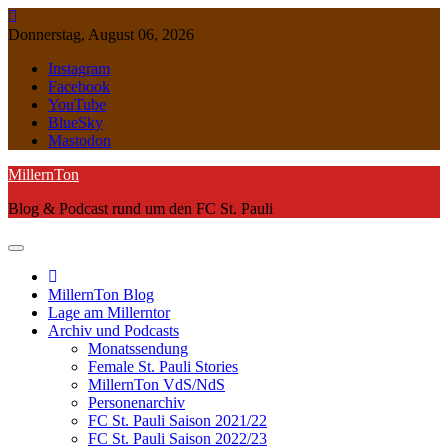
Skip
to
Donnerstag, August 06, 2026
content
Instagram
Facebook
YouTube
BlueSky
Mastodon
MillernTon
Blog & Podcast rund um den FC St. Pauli
MillernTon Blog
Lage am Millerntor
Archiv und Podcasts
Monatssendung
Female St. Pauli Stories
MillernTon VdS/NdS
Personenarchiv
FC St. Pauli Saison 2021/22
FC St. Pauli Saison 2022/23