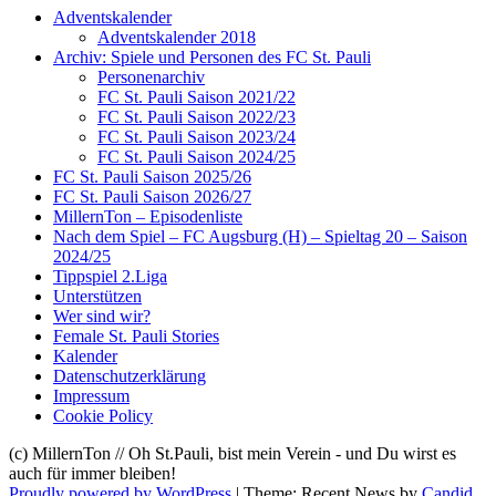
Adventskalender
Adventskalender 2018
Archiv: Spiele und Personen des FC St. Pauli
Personenarchiv
FC St. Pauli Saison 2021/22
FC St. Pauli Saison 2022/23
FC St. Pauli Saison 2023/24
FC St. Pauli Saison 2024/25
FC St. Pauli Saison 2025/26
FC St. Pauli Saison 2026/27
MillernTon – Episodenliste
Nach dem Spiel – FC Augsburg (H) – Spieltag 20 – Saison
2024/25
Tippspiel 2.Liga
Unterstützen
Wer sind wir?
Female St. Pauli Stories
Kalender
Datenschutzerklärung
Impressum
Cookie Policy
(c) MillernTon // Oh St.Pauli, bist mein Verein - und Du wirst es
auch für immer bleiben!
Proudly powered by WordPress
|
Theme: Recent News by
Candid