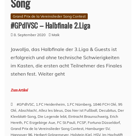
Song
Grand Prix de la Vereinslieder Song Contest
#GPdlVSC – Halbfinale 2.Liga
8. September 2020
Maik
Jawollja, das Halbfinale der 3.Liga & Guests ist
erfolgreich und ohne technische Schwierigkeiten
im Kasten, die ersten acht Teilnehmer des Finales
stehen fest. Weiter geht
Zum Artikel
#GPdlVSC
,
1.FC Heidenheim
,
1.FC Nürnberg
,
1846 FCH Olé
,
95
Olé
,
Abschlach!
,
Allez les bleus
,
Das hier ist Fußball
,
Decubitus
,
Der
Kleeblatt-Song
,
Die Legende lebt
,
Eintracht Braunschweig
,
Erich
Hereth
,
FC Erzgebirge Aue
,
FC St.Pauli
,
FCSP
,
Fortuna Düsseldorf
,
Grand Prix de la Vereinslieder Song Contest
,
Hamburger SV
,
Hannover 96
,
Herbert Grönemeyer
,
Holstein Kiel
,
HSV
,
Im Hochstift