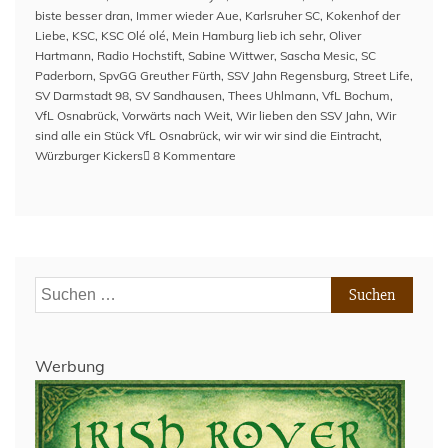
biste besser dran
,
Immer wieder Aue
,
Karlsruher SC
,
Kokenhof der
Liebe
,
KSC
,
KSC Olé olé
,
Mein Hamburg lieb ich sehr
,
Oliver
Hartmann
,
Radio Hochstift
,
Sabine Wittwer
,
Sascha Mesic
,
SC
Paderborn
,
SpvGG Greuther Fürth
,
SSV Jahn Regensburg
,
Street Life
,
SV Darmstadt 98
,
SV Sandhausen
,
Thees Uhlmann
,
VfL Bochum
,
VfL Osnabrück
,
Vorwärts nach Weit
,
Wir lieben den SSV Jahn
,
Wir
sind alle ein Stück VfL Osnabrück
,
wir wir wir sind die Eintracht
,
zu
Würzburger Kickers
8 Kommentare
#GPdlVSC
–
Halbfinale
2.Liga
Suchen
nach:
Werbung