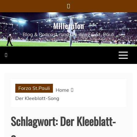
Skip
to
content
MillernTon
Blog & Podcast rund um den FC St. Pauli
Forza St.Pauli
Home
Der Kleeblatt-Song
Schlagwort:
Der Kleeblatt-