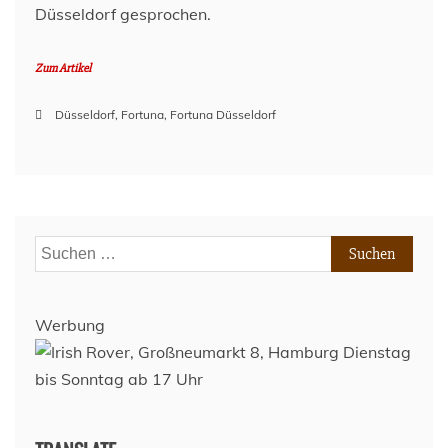
Düsseldorf gesprochen.
Zum Artikel
Düsseldorf
,
Fortuna
,
Fortuna Düsseldorf
Suchen
nach:
Werbung