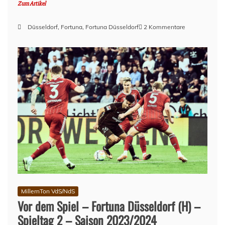
Zum Artikel
zu
Düsseldorf
,
Fortuna
,
Fortuna Düsseldorf
2 Kommentare
Nach
dem
Spiel
–
Fortuna
Düsseldorf
(H)
–
Spieltag
2
–
Saison
2023/2024
MillernTon VdS/NdS
Vor dem Spiel – Fortuna Düsseldorf (H) –
Spieltag 2 – Saison 2023/2024