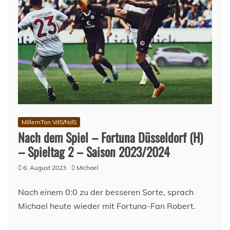
MillernTon VdS/NdS
Nach dem Spiel – Fortuna Düsseldorf (H)
– Spieltag 2 – Saison 2023/2024
6. August 2023
Michael
Nach einem 0:0 zu der besseren Sorte, sprach
Michael heute wieder mit Fortuna-Fan Robert.