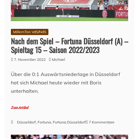
MillernTon VdS/NdS
Nach dem Spiel – Fortuna Düsseldorf (A) –
Spieltag 15 – Saison 2022/2023
7. November 2022
Michael
Über die 0:1 Auswärtsniederlage in Düsseldorf
hat sich Michael heute wieder mit Boris
unterhalten.
Zum Artikel
zu
Düsseldorf
,
Fortuna
,
Fortuna Düsseldorf
7 Kommentare
Nach
dem