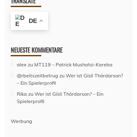
TRANSLATE
DE
NEUESTE KOMMENTARE
alex
zu
MT119 – Patrick Mushatsi-Kareba
@rbeitszeitbetrug
zu
Wer ist Gísli Thórdarson?
– Ein Spielerprofil
Rika
zu
Wer ist Gísli Thórdarson? – Ein
Spielerprofil
Werbung