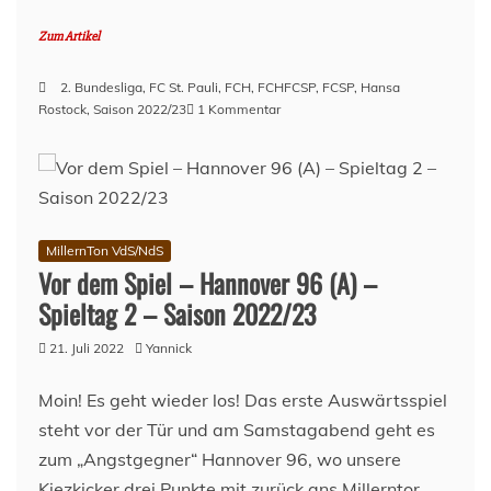
Zum Artikel
2. Bundesliga
,
FC St. Pauli
,
FCH
,
FCHFCSP
,
FCSP
,
Hansa
zu
Rostock
,
Saison 2022/23
1 Kommentar
Vor
dem
Spiel
–
Hansa
Rostock
MillernTon VdS/NdS
–
Vor dem Spiel – Hannover 96 (A) –
Spieltag
Spieltag 2 – Saison 2022/23
5
–
21. Juli 2022
Yannick
Saison
2022/23
Moin! Es geht wieder los! Das erste Auswärtsspiel
steht vor der Tür und am Samstagabend geht es
zum „Angstgegner“ Hannover 96, wo unsere
Kiezkicker drei Punkte mit zurück ans Millerntor