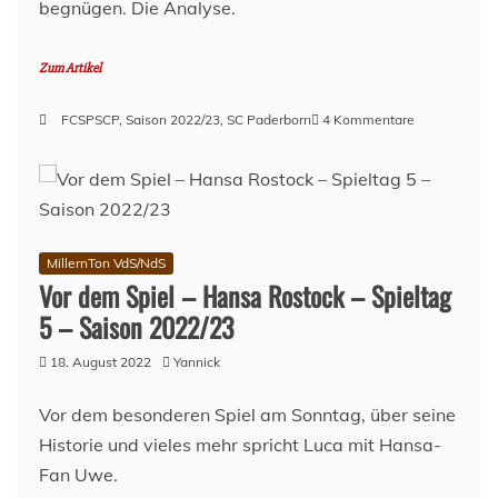
begnügen. Die Analyse.
Zum Artikel
zu
FCSPSCP
,
Saison 2022/23
,
SC Paderborn
4 Kommentare
FC
St.
Pauli
–
SC
Paderborn
MillernTon VdS/NdS
2:2
Vor dem Spiel – Hansa Rostock – Spieltag
–
5 – Saison 2022/23
Unentschied
halt
18. August 2022
Yannick
Vor dem besonderen Spiel am Sonntag, über seine
Historie und vieles mehr spricht Luca mit Hansa-
Fan Uwe.