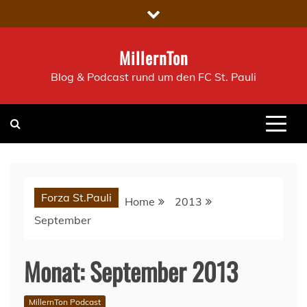
Skip
to
content
MillernTon
Blog & Podcast rund um den FC St. Pauli
Forza St.Pauli
Home
2013
September
Monat:
September 2013
MillernTon Podcast