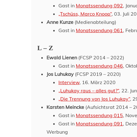
Gast in
Monatssendung 092
, Jan
„Tschüss, Marco Knoop“
, 03. Juli 2
Anne Kunze
(Medienabteilung)
Gast in
Monatssendung 061
, Feb
L – Z
Ewald Lienen
(FCSP 2014 – 2022)
Gast in
Monatssendung 046
, Okt
Jos Luhukay
(FCSP 2019 – 2020)
Interview
, 16. März 2020
„Luhukay raus – alles gut?“
, 22. Ju
„Die Trennung von Jos Luhukay“
, 2
Karsten Meincke
(Aufsichtsrat 2014 – 
Gast in
Monatssendung 015
, Nov
Gast in
Monatssendung 091
, Dez
Werbung