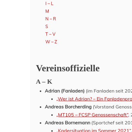
I – L
M
N – R
S
T – V
W – Z
Vereinsoffizielle
A – K
Adrian (Fanladen)
(im Fanladen seit 20
„Wer ist Adrian? – Ein Fanladenprof
Andreas Borcherding
(Vorstand Genosse
„MT105 – FCSP Genossenschaft“
,
Andreas Bornemann
(Sportchef seit 20
„Kadersituation im Sommer 2021“