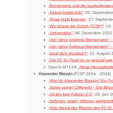
„Bornemann und die auslaufenden
„Aktive Inaktivität“
, 02. Septembe
„Risse statt Energie“
, 27. Septemb
„Wo drückt der Schuh, FCSP?“
, 14
„Untrennbar“
, 06. Dezember 2022
„Vier Jahre Andreas Bornemann“ – 
„Vier Jahre Andreas Bornemann“ – 
„Kauf dich glücklich?“
, 22. August
„Der FC St. Pauli ist so gesund wie
Gast in MT114:
„Neue Herausforde
Alexander Blessin
(FCSP 2024 – 2026)
„Wer ist Alexander Blessin? Ein Tra
„Same same? Different! – Der Bles
„Ich bin kein Fabian 2.0“
, 28. Juni 
„Defensiv stabil, offensiv weiteren
„Wie Alexander Blessin den FC St.