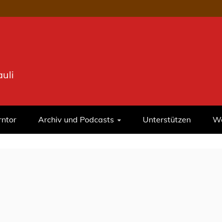
uli
rntor
Archiv und Podcasts
Unterstützen
We