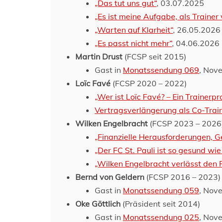
„Das tut uns gut“
, 03.07.2025
„Es ist meine Aufgabe, als Traine
„Warten auf Klarheit“
, 26.05.2026
„Es passt nicht mehr“
, 04.06.2026
Martin Drust
(FCSP seit 2015)
Gast in
Monatssendung 069
, Nov
Loïc Favé
(FCSP 2020 – 2022)
„Wer ist Loïc Favé? – Ein Trainerpro
Vertragsverlängerung als Co-Trai
Wilken Engelbracht
(FCSP 2023 – 2026
„Finanzielle Herausforderungen, 
„Der FC St. Pauli ist so gesund wie
„Wilken Engelbracht verlässt den F
Bernd von Geldern
(FCSP 2016 – 2023)
Gast in
Monatssendung 059
, Nov
Oke Göttlich
(Präsident seit 2014)
Gast in
Monatssendung 025
, Nov