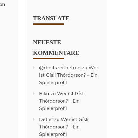
von
TRANSLATE
NEUESTE
KOMMENTARE
@rbeitszeitbetrug
zu
Wer
ist Gísli Thórdarson? – Ein
Spielerprofil
Rika
zu
Wer ist Gísli
Thórdarson? – Ein
Spielerprofil
Detlef
zu
Wer ist Gísli
Thórdarson? – Ein
Spielerprofil