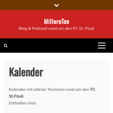
Skip
to
content
MillernTon
Blog & Podcast rund um den FC St. Pauli
Kalender
Kalender mit allerlei Terminen rund um den
FC
St.Pauli
.
Enthalten sind: