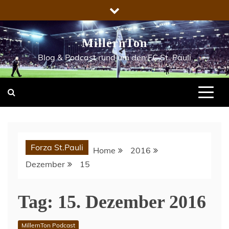
Skip
to
content
MillernTon
Blog & Podcast rund um den FC St. Pauli
Forza St.Pauli
Home
2016
Dezember
15
Tag:
15. Dezember 2016
MillernTon Podcast