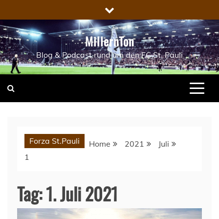
Skip
to
content
MillernTon
Blog & Podcast rund um den FC St. Pauli
Forza St.Pauli
Home
2021
Juli
1
Tag:
1. Juli 2021