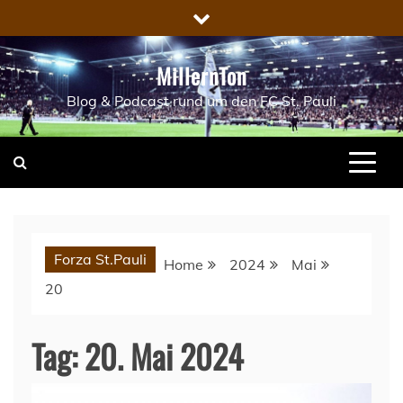
Skip
to
content
MillernTon
Blog & Podcast rund um den FC St. Pauli
Forza St.Pauli
Home
2024
Mai
20
Tag:
20. Mai 2024