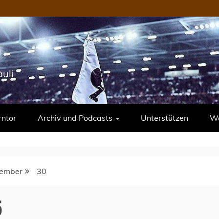
uli
rntor
Archiv und Podcasts
Unterstützen
We
ember
30
5