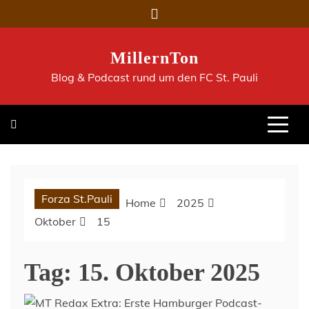
Skip
to
content
MillernTon
Blog & Podcast rund um den FC St. Pauli
Forza St.Pauli
Home
2025
Oktober
15
Tag:
15. Oktober 2025