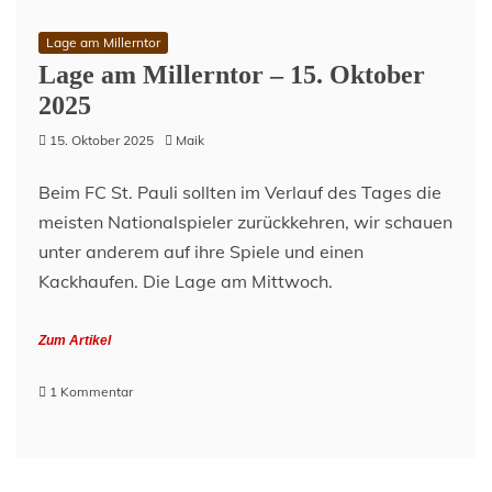
Erste
Hamburger
Lage am Millerntor
Podcast-
Lage am Millerntor – 15. Oktober
Nacht
2025
15. Oktober 2025
Maik
Beim FC St. Pauli sollten im Verlauf des Tages die
meisten Nationalspieler zurückkehren, wir schauen
unter anderem auf ihre Spiele und einen
Kackhaufen. Die Lage am Mittwoch.
Zum Artikel
zu
1 Kommentar
Lage
am
Millerntor
–