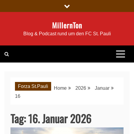
Skip
to
content
MillernTon
Blog & Podcast rund um den FC St. Pauli
Forza St.Pauli
Home
2026
Januar
16
Tag:
16. Januar 2026