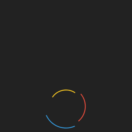
Rika
zu
Wer ist Gísli Thórdarson? – Ein
Spielerprofil
Detlef
zu
Wer ist Gísli Thórdarson? – Ein
Spielerprofil
Werbung
MILLERNTON VIA E-MAIL
ABONNIEREN
Gib deine E-Mail-Adresse an, um über jeden neuen
Artikel informiert zu werden. Du bekommst KEINE
Werbung o.ä.