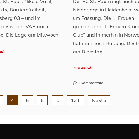
 St. Pauli, Nikola Vasilj,
Der FC St. Pauli ringt nach d
ts, Barrierefreiheit,
Niederlage in Heidenheim w
sberg 03 – und im
um Fassung. Die 1. Frauen
ckey ist der VAR auch
gründet den „1. Frauen Krüc
ße. Die Lage am Mittwoch.
Club“ und immerhin in Norw
hat man noch Haltung. Die 
am Dienstag.
kel
Zum Artikel
zu
3 Kommentare
Lage
am
4
5
6
…
121
Next »
Millerntor
–
28.
April
2026