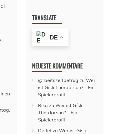
TRANSLATE
.
DE
NEUESTE KOMMENTARE
@rbeitszeitbetrug
zu
Wer
ist Gísli Thórdarson? – Ein
einen
Spielerprofil
Rika
zu
Wer ist Gísli
ntag.
Thórdarson? – Ein
Spielerprofil
Detlef
zu
Wer ist Gísli