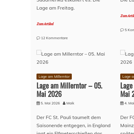
Lage am Freitag.
Zum Arti
Zum Artikel
5 Ko
zu
12 Kommentare
Lage
am
Millerntor
–
08.
Mai
Lage am Millerntor
Lage a
2026
Lage am Millerntor – 05.
Lage
Mai 2026
Mai 
5. Mai 2026
Maik
4. Ma
Der FC St. Pauli taumelt dem
Der FC
Saisonende entgegen, in England
Mainz
jagt ein Elfmeterschießen das
späten