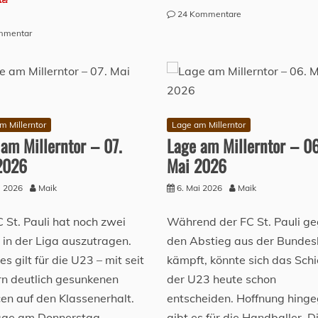
kel
zu
24 Kommentare
Lage
zu
mmentar
am
Lage
Millerntor
am
–
Millerntor
11.
–
Mai
12.
2026
Mai
m Millerntor
Lage am Millerntor
2026
am Millerntor – 07.
Lage am Millerntor – 06
2026
Mai 2026
i 2026
Maik
6. Mai 2026
Maik
 St. Pauli hat noch zwei
Während der FC St. Pauli g
 in der Liga auszutragen.
den Abstieg aus der Bundes
es gilt für die U23 – mit seit
kämpft, könnte sich das Schi
rn deutlich gesunkenen
der U23 heute schon
en auf den Klassenerhalt.
entscheiden. Hoffnung hing
age am Donnerstag.
gibt es für die Handballer. D