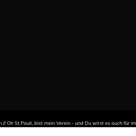
n // Oh St.Pauli, bist mein Verein - und Du wirst es auch für 
y powered by WordPress
|
Theme: Recent News by
Candid 