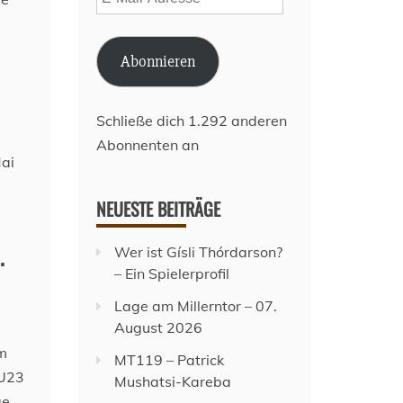
Mail-
Adresse
Abonnieren
Schließe dich 1.292 anderen
Abonnenten an
NEUESTE BEITRÄGE
.
Wer ist Gísli Thórdarson?
– Ein Spielerprofil
Lage am Millerntor – 07.
August 2026
m
MT119 – Patrick
 U23
Mushatsi-Kareba
ge