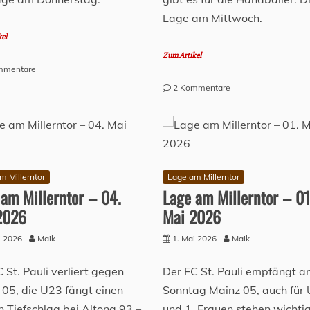
Lage am Mittwoch.
kel
Zum Artikel
zu
mmentare
Lage
zu
2 Kommentare
am
Lage
Millerntor
am
–
Millerntor
07.
–
Mai
06.
2026
Mai
m Millerntor
Lage am Millerntor
2026
 am Millerntor – 04.
Lage am Millerntor – 01
2026
Mai 2026
i 2026
Maik
1. Mai 2026
Maik
 St. Pauli verliert gegen
Der FC St. Pauli empfängt a
 05, die U23 fängt einen
Sonntag Mainz 05, auch für
 Tiefschlag bei Altona 93 –
und 1. Frauen stehen wichti