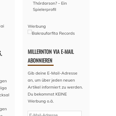
Thórdarson? – Ein
Spielerprofil
Werbung
MILLERNTON VIA E-MAIL
.
ABONNIEREN
Gib deine E-Mail-Adresse
an, um über jeden neuen
egen
Artikel informiert zu werden.
liga
Du bekommst KEINE
cksal
Werbung o.ä.
egen
E-
ie