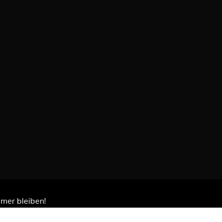
immer bleiben!
Themes
.