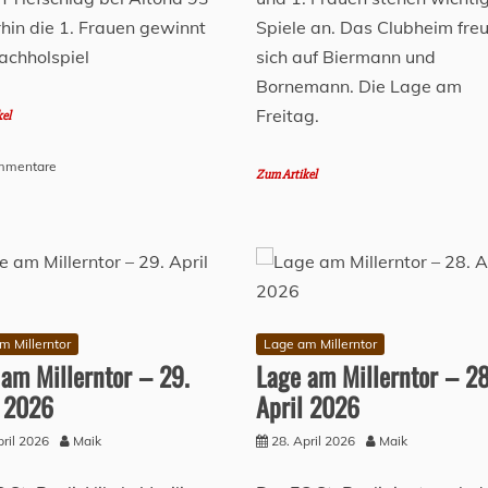
hin die 1. Frauen gewinnt
Spiele an. Das Clubheim freu
achholspiel
sich auf Biermann und
Bornemann. Die Lage am
Freitag.
kel
zu
mmentare
Zum Artikel
Lage
am
Millerntor
–
04.
Mai
2026
m Millerntor
Lage am Millerntor
 am Millerntor – 29.
Lage am Millerntor – 28
l 2026
April 2026
pril 2026
Maik
28. April 2026
Maik