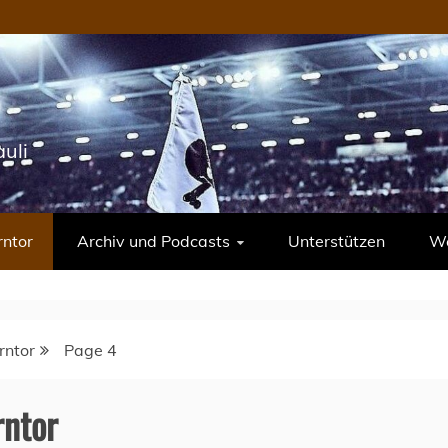
uli
rntor
Archiv und Podcasts
Unterstützen
We
rntor
Page 4
rntor