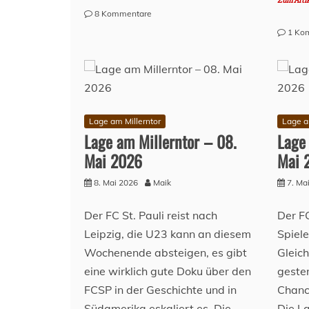
Zum Arti
zu
8 Kommentare
Lage
1 Ko
am
Millerntor
–
13.
Mai
2026
Lage am Millerntor
Lage a
Lage am Millerntor – 08.
Lage 
Mai 2026
Mai 
8. Mai 2026
Maik
7. Ma
Der FC St. Pauli reist nach
Der FC
Leipzig, die U23 kann an diesem
Spiele
Wochenende absteigen, es gibt
Gleich
eine wirklich gute Doku über den
geste
FCSP in der Geschichte und in
Chanc
Südamerika eskaliert es. Die
Die L