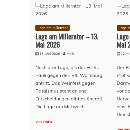
Lage am Millerntor
Lage a
Lage am Millerntor – 13.
Lage 
Mai 2026
Mai 
13. Mai 2026
Maik
12. M
Noch drei Tage, bis der FC St.
Der FC
Pauli gegen den VfL Wolfsburg
Profi
antritt. Das Weinfest gegen
Darm-
Rassismus steht an und
vor d
Entscheidungen gibt es überall.
Nerve
Die Lage am Mittwoch.
eins:
Diens
Zum Artikel