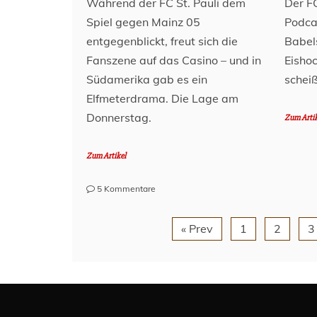
Während der FC St. Pauli dem
Der FC
Spiel gegen Mainz 05
Podcas
entgegenblickt, freut sich die
Babel
Fanszene auf das Casino – und in
Eisho
Südamerika gab es ein
schei
Elfmeterdrama. Die Lage am
Donnerstag.
Zum Arti
Zum Artikel
zu
5 Kommentare
Lage
am
« Prev
1
2
3
Millerntor
–
30.
April
2026