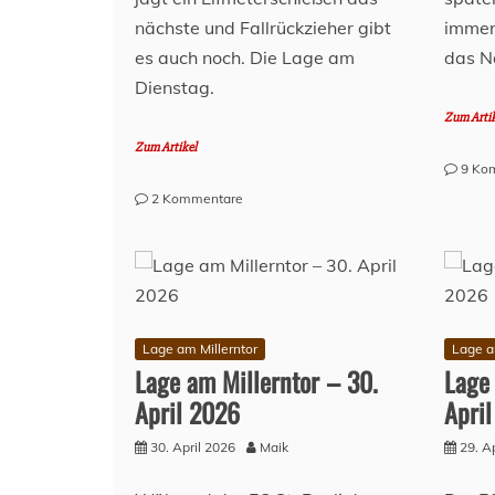
nächste und Fallrückzieher gibt
immer
es auch noch. Die Lage am
das N
Dienstag.
Zum Arti
Zum Artikel
9 Ko
zu
2 Kommentare
Lage
am
Millerntor
–
05.
Mai
Lage am Millerntor
Lage a
2026
Lage am Millerntor – 30.
Lage
April 2026
Apri
30. April 2026
Maik
29. A