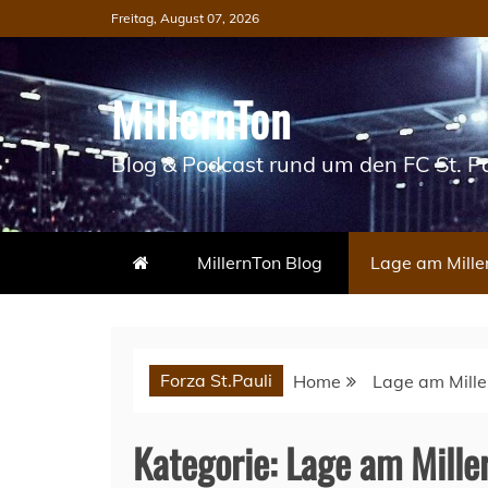
Skip
Freitag, August 07, 2026
to
content
MillernTon
Blog & Podcast rund um den FC St. Pa
MillernTon Blog
Lage am Mille
Forza St.Pauli
Home
Lage am Mille
Kategorie:
Lage am Mille