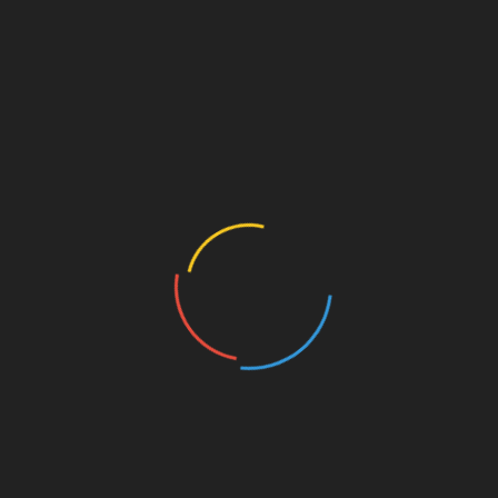
ärts (und das einzige Heimspiel quasi auf dem Platz des
 zum Feiertag erklären.
n Folge das Endspiel um die Deutsche Meisterschaft erreicht. 
tgart (je 1:1) gelang im letzten Gruppenspiel ein 4:1 gegen
ellenführer
.
rbrücken statt, Gegner ist Blista Marburg.
e hat den Saisonauftakt leider beim VfL Wolfsburg bestreiten m
nen Doppelschlag nach Wiederanpfiff kassiert, daher am Ende 
am Königskinderweg gegen Hertha BSC, welches am 1.Spieltag