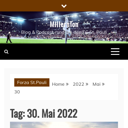
Skip
to
content
MillernTon
Blog & Podcast rund um den FC St. Pauli
Forza St.Pauli
Home
2022
Mai
30
Tag:
30. Mai 2022