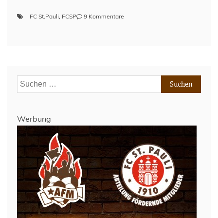
zu
FC St.Pauli
,
FCSP
9 Kommentare
Lage
am
Millerntor
–
30.
Mai
Suchen
2022
nach:
Werbung