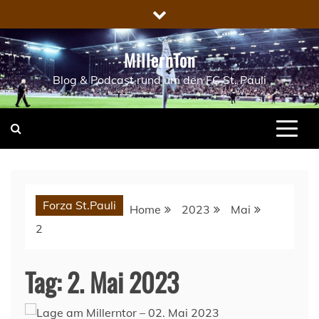
Skip
to
content
MillernTon
Blog & Podcast rund um den FC St. Pauli
Forza St.Pauli
Home
2023
Mai
2
Tag:
2. Mai 2023