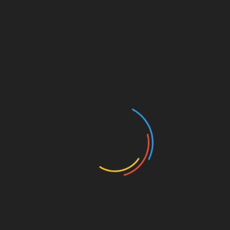
Alle Beiträge beim MillernTon sind gratis.
Wir
freuen uns aber sehr, wenn Du uns
unterstützt
.
Das Verfassen von Kommentaren ist nur nach
Registrierung möglich. Bitte bei Bedarf eine E-Mail
mit Klarnamen und gewünschtem Username an
Maik@MillernTon.de schicken.
MillernTon auf
BlueSky
//
Mastodon
//
Facebook
//
Instagram
//
Threads
//
WhatsApp
//
YouTube
// Teile diesen Beitrag mit Deinem Social Media
Account (Datenübertragung erfolgt erst nach
Klick)