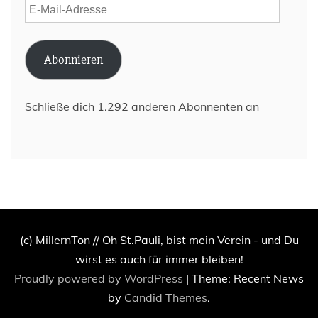
E-
Mail-
Adresse
Abonnieren
Schließe dich 1.292 anderen Abonnenten an
(c) MillernTon // Oh St.Pauli, bist mein Verein - und Du
wirst es auch für immer bleiben!
Proudly powered by WordPress
|
Theme: Recent News
by
Candid Themes
.