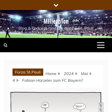
Skip
to
content
MillernTon
Blog & Podcast rund um den FC St. Pauli
Forza St.Pauli
Home
2024
Mai
4
Fabian Hürzeler zum FC Bayern?