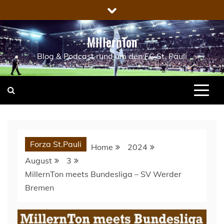
Skip
to
content
MillernTon
Blog & Podcast rund um den FC St. Pauli
Forza St.Pauli
Home
2024
August
3
MillernTon meets Bundesliga – SV Werder
Bremen