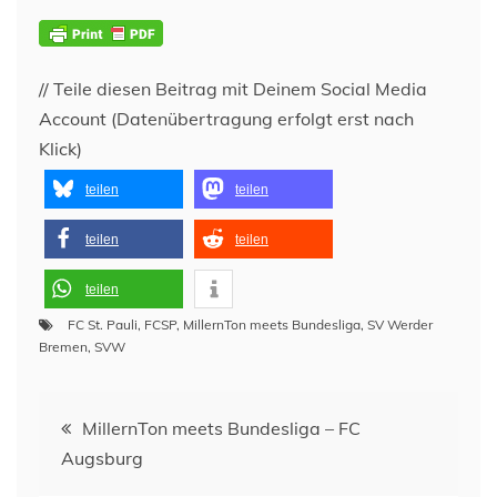
// Teile diesen Beitrag mit Deinem Social Media
Account (Datenübertragung erfolgt erst nach
Klick)
teilen
teilen
teilen
teilen
teilen
FC St. Pauli
,
FCSP
,
MillernTon meets Bundesliga
,
SV Werder
Bremen
,
SVW
Beitragsnavigation
MillernTon meets Bundesliga – FC
Augsburg