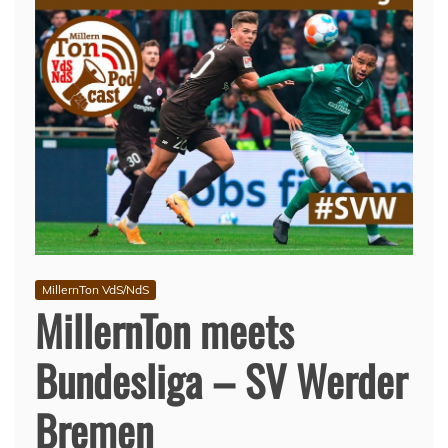
MillernTon VdS/NdS
MillernTon meets
Bundesliga – SV Werder
Bremen