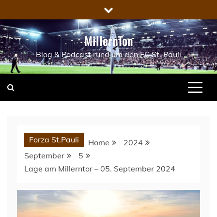
Skip
to
content
MillernTon
Blog & Podcast rund um den FC St. Pauli
Forza St.Pauli
Home
2024
September
5
Lage am Millerntor – 05. September 2024