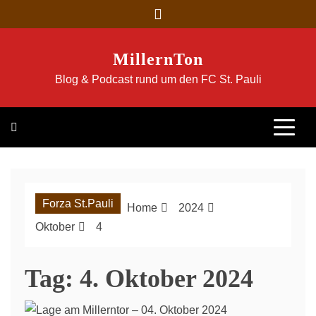
Skip
to
content
MillernTon
Blog & Podcast rund um den FC St. Pauli
Forza St.Pauli
Home
2024
Oktober
4
Tag:
4. Oktober 2024