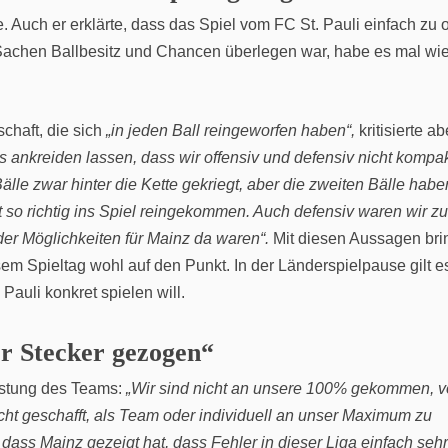
. Auch er erklärte, dass das Spiel vom FC St. Pauli einfach zu o
 Sachen Ballbesitz und Chancen überlegen war, habe es mal wi
chaft, die sich
„in jeden Ball reingeworfen haben“,
kritisierte ab
 ankreiden lassen, dass wir offensiv und defensiv nicht kompa
lle zwar hinter die Kette gekriegt, aber die zweiten Bälle haben
 so richtig ins Spiel reingekommen. Auch defensiv waren wir zu
r Möglichkeiten für Mainz da waren“.
Mit diesen Aussagen bri
em Spieltag wohl auf den Punkt. In der Länderspielpause gilt e
 Pauli konkret spielen will.
r Stecker gezogen“
istung des Teams:
„Wir sind nicht an unsere 100% gekommen, v
icht geschafft, als Team oder individuell an unser Maximum zu
ss Mainz gezeigt hat, dass Fehler in dieser Liga einfach sehr