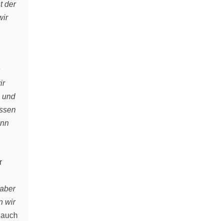
t der
wir
n
ir
n und
üssen
ann
r
 aber
n wir
 auch