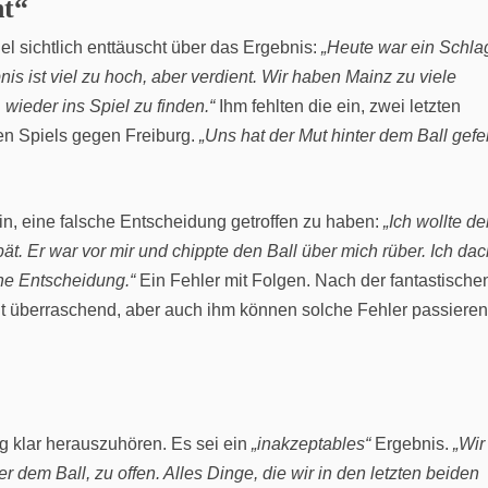
ht“
el sichtlich enttäuscht über das Ergebnis:
„Heute war ein Schla
is ist viel zu hoch, aber verdient. Wir haben Mainz zu viele
wieder ins Spiel zu finden.“
Ihm fehlten die ein, zwei letzten
en Spiels gegen Freiburg.
„Uns hat der Mut hinter dem Ball gefeh
in, eine falsche Entscheidung getroffen zu haben:
„Ich wollte d
t. Er war vor mir und chippte den Ball über mich rüber. Ich dac
che Entscheidung.“
Ein Fehler mit Folgen. Nach der fantastische
cht überraschend, aber auch ihm können solche Fehler passiere
g klar herauszuhören. Es sei ein
„inakzeptables“
Ergebnis.
„Wir
r dem Ball, zu offen. Alles Dinge, die wir in den letzten beiden