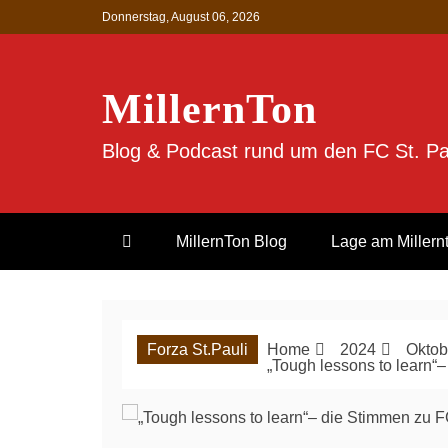
Skip
Donnerstag, August 06, 2026
to
content
MillernTon
Blog & Podcast rund um den FC St. Pa
MillernTon Blog
Lage am Millern
Forza St.Pauli
Home
2024
Oktob
„Tough lessons to learn“–