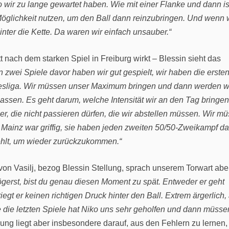
wir zu lange gewartet haben. Wie mit einer Flanke und dann is
Möglichkeit nutzen, um den Ball dann reinzubringen. Und wenn 
hinter die Kette. Da waren wir einfach unsauber.“
 nach dem starken Spiel in Freiburg wirkt – Blessin sieht das
ten zwei Spiele davor haben wir gut gespielt, wir haben die erste
ndesliga. Wir müssen unser Maximum bringen und dann werden w
assen. Es geht darum, welche Intensität wir an den Tag bringe
ler, die nicht passieren dürfen, die wir abstellen müssen. Wir m
ainz war griffig, sie haben jeden zweiten 50/50-Zweikampf d
hlt, um wieder zurückzukommen.“
von Vasilj, bezog Blessin Stellung, sprach unserem Torwart abe
gerst, bist du genau diesen Moment zu spät. Entweder er geht
egt er keinen richtigen Druck hinter den Ball. Extrem ärgerlich,
 die letzten Spiele hat Niko uns sehr geholfen und dann müsse
ng liegt aber insbesondere darauf, aus den Fehlern zu lernen,