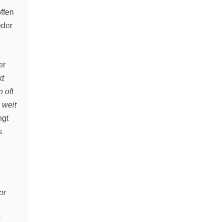
ffen
eder
er
kt
 oft
 weit
ngt
s
or