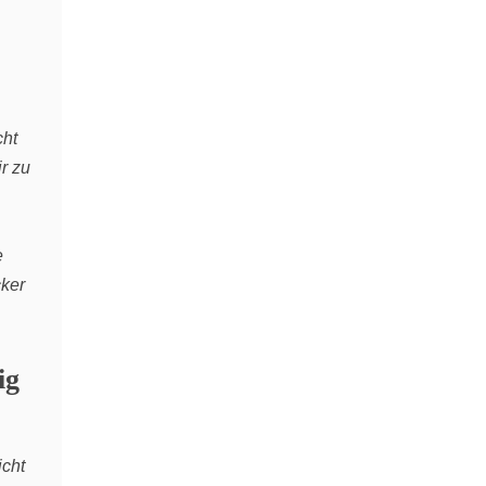
cht
r zu
e
cker
ig
icht