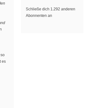
den
Schließe dich 1.292 anderen
Abonnenten an
und
n
 so
t es