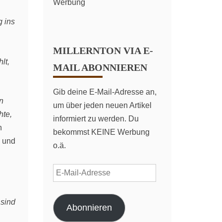
Werbung
g ins
MILLERNTON VIA E-
lt,
MAIL ABONNIEREN
Gib deine E-Mail-Adresse an,
en
um über jeden neuen Artikel
hte,
informiert zu werden. Du
n
bekommst KEINE Werbung
n und
o.ä.
E-
Mail-
Adresse
 sind
Abonnieren