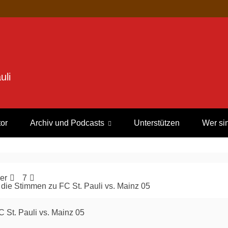
uli
tor
Archiv und Podcasts
Unterstützen
Wer si
er
7
 die Stimmen zu FC St. Pauli vs. Mainz 05