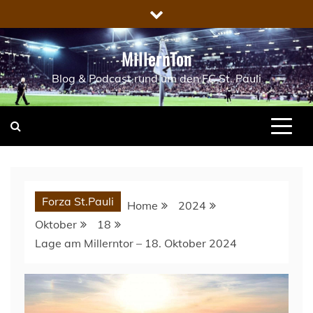
Skip
to
content
MillernTon
Blog & Podcast rund um den FC St. Pauli
Forza St.Pauli
Home
2024
Oktober
18
Lage am Millerntor – 18. Oktober 2024