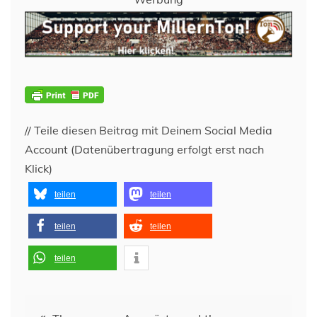
// Teile diesen Beitrag mit Deinem Social Media
Account (Datenübertragung erfolgt erst nach
Klick)
teilen
teilen
teilen
teilen
teilen
Beitragsnavigation