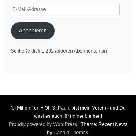
E-
Mail-
Adresse
Abonnieren
Schließe dich 1.292 anderen Abonnenten an
(c) MillernTon // Oh St.Pauli, bist mein Verein - und Du
wirst es auch für immer bleiben!
Proudly powered by WordPress
|
Theme: Recent News
by
Candid Themes
.