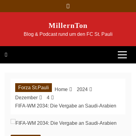
Skip
to
content
MillernTon
Blog & Podcast rund um den FC St. Pauli
Forza St.Pauli
Home
2024
Dezember
4
FIFA-WM 2034: Die Vergabe an Saudi-Arabien