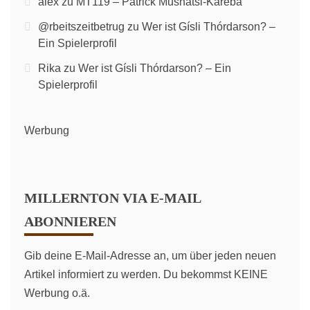
alex
zu
MT119 – Patrick Mushatsi-Kareba
@rbeitszeitbetrug
zu
Wer ist Gísli Thórdarson? –
Ein Spielerprofil
Rika
zu
Wer ist Gísli Thórdarson? – Ein
Spielerprofil
Werbung
MILLERNTON VIA E-MAIL
ABONNIEREN
Gib deine E-Mail-Adresse an, um über jeden neuen
Artikel informiert zu werden. Du bekommst KEINE
Werbung o.ä.