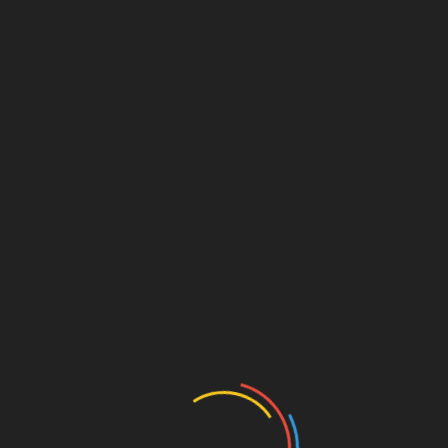
 sich im Aufbautraining befinden, kommt der Einsatz hingegen n
essin aufgrund von Belastungssteuerung freiwillig.
) beim Lauftraining an der Kollaustraße. // (c)
Andreas Tolksdo
 sagen gibt, haben Nina und Tim im Interview mit
Marc Schwitz
s Erstligist:
„Ein gefühltes Dahinsiechen“