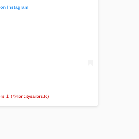
 on Instagram
s ⚓️ (@lioncitysailors.fc)