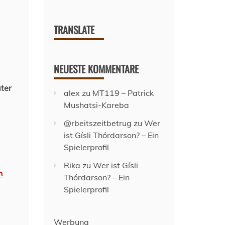
TRANSLATE
NEUESTE KOMMENTARE
ater
alex
zu
MT119 – Patrick
Mushatsi-Kareba
@rbeitszeitbetrug
zu
Wer
ist Gísli Thórdarson? – Ein
Spielerprofil
Rika
zu
Wer ist Gísli
n
Thórdarson? – Ein
Spielerprofil
Werbung