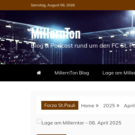
Skip
Samstag, August 08, 2026
to
content
MillernTon
Blog & Podcast rund um den FC St. Pa
MillernTon Blog
Lage am Mille
Forza St.Pauli
Home
2025
April