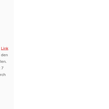
n
Link
f den
len.
 7
urch