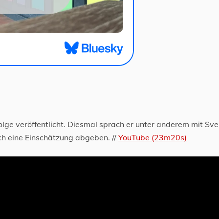
olge veröffentlicht. Diesmal sprach er unter anderem mit Sv
ch eine Einschätzung abgeben. //
YouTube (23m20s)