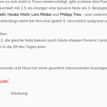
 es sich nicht in Toren niederschlägt, gibt es keine drei Pu
h
erhielt mit 2,5 als einziger eine bessere Note als 3. Besagt
eth
,
Hauke Wahl
,
Lars Ritzka
und
Philipp Treu
– und vielleich
 allerdings steht bei ihm eine glatte 5. Vermutlich aufgrund s
lten.
ne 2, die gleiche Note bekam auch Gäste-Keeper Pereira Card
 in die Elf des Tages kam.
ienrunde und Nina hat seine gewohnt interessanten Aussagen
 Liga“
Werbung