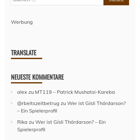
nach:
–
Spieltag
33
Werbung
–
Saison
2024/25
TRANSLATE
NEUESTE KOMMENTARE
alex
zu
MT119 – Patrick Mushatsi-Kareba
@rbeitszeitbetrug
zu
Wer ist Gísli Thórdarson?
– Ein Spielerprofil
Rika
zu
Wer ist Gísli Thórdarson? – Ein
Spielerprofil