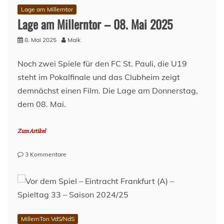
Lage am Millerntor
Lage am Millerntor – 08. Mai 2025
8. Mai 2025
Maik
Noch zwei Spiele für den FC St. Pauli, die U19
steht im Pokalfinale und das Clubheim zeigt
demnächst einen Film. Die Lage am Donnerstag,
dem 08. Mai.
Zum Artikel
zu
3 Kommentare
Lage
am
Millerntor
–
08.
Mai
MillernTon VdS/NdS
2025