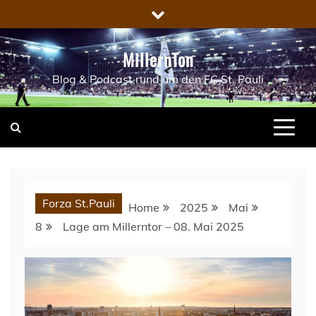
Skip
to
content
MillernTon
Blog & Podcast rund um den FC St. Pauli
Forza St.Pauli
Home
2025
Mai
8
Lage am Millerntor – 08. Mai 2025