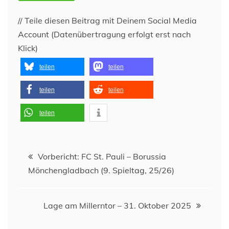
// Teile diesen Beitrag mit Deinem Social Media
Account (Datenübertragung erfolgt erst nach
Klick)
teilen
teilen
teilen
teilen
teilen
Beitragsnavigation
Vorbericht: FC St. Pauli – Borussia
Mönchengladbach (9. Spieltag, 25/26)
Lage am Millerntor – 31. Oktober 2025