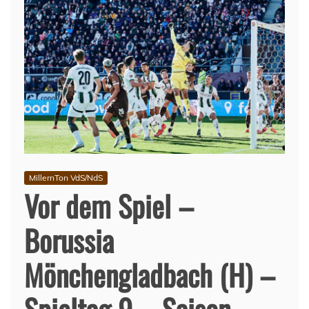
MillernTon VdS/NdS
Vor dem Spiel –
Borussia
Mönchengladbach (H) –
Spieltag 9 – Saison