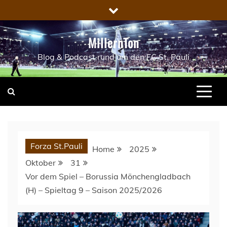
Skip
to
content
MillernTon
Blog & Podcast rund um den FC St. Pauli
Forza St.Pauli
Home
2025
Oktober
31
Vor dem Spiel – Borussia Mönchengladbach
(H) – Spieltag 9 – Saison 2025/2026