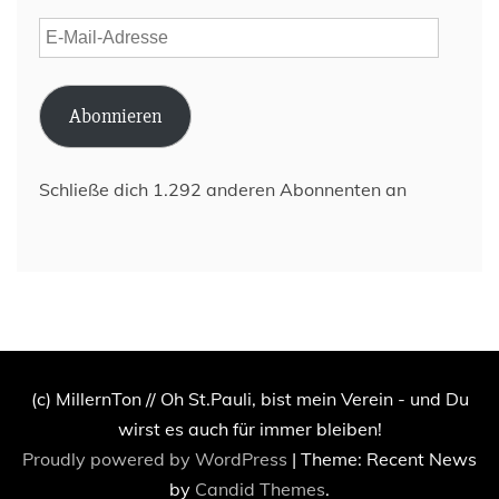
E-
Mail-
Adresse
Abonnieren
Schließe dich 1.292 anderen Abonnenten an
(c) MillernTon // Oh St.Pauli, bist mein Verein - und Du
wirst es auch für immer bleiben!
Proudly powered by WordPress
|
Theme: Recent News
by
Candid Themes
.