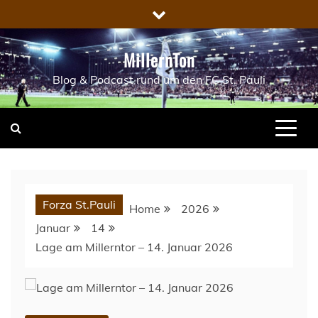
Skip
to
content
MillernTon
Blog & Podcast rund um den FC St. Pauli
Forza St.Pauli
Home
2026
Januar
14
Lage am Millerntor – 14. Januar 2026