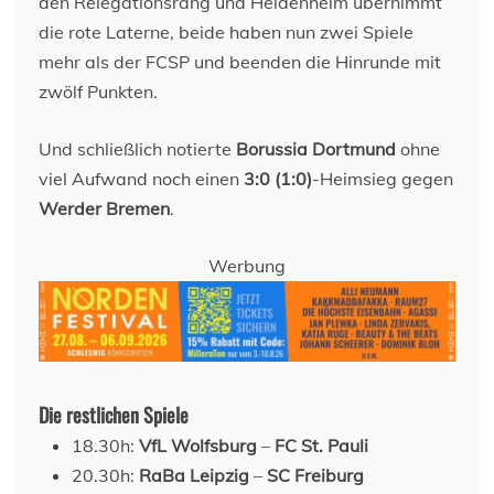
den Relegationsrang und Heidenheim übernimmt
die rote Laterne, beide haben nun zwei Spiele
mehr als der FCSP und beenden die Hinrunde mit
zwölf Punkten.
Und schließlich notierte
Borussia Dortmund
ohne
viel Aufwand noch einen
3:0 (1:0)
-Heimsieg gegen
Werder Bremen
.
Werbung
Die restlichen Spiele
18.30h:
VfL Wolfsburg
–
FC St. Pauli
20.30h:
RaBa Leipzig
–
SC Freiburg