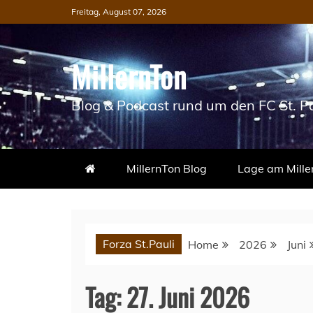
Skip
Freitag, August 07, 2026
to
content
MillernTon
Blog & Podcast rund um den FC St. Pa
MillernTon Blog
Lage am Mille
Forza St.Pauli
Home
2026
Juni
Tag:
27. Juni 2026