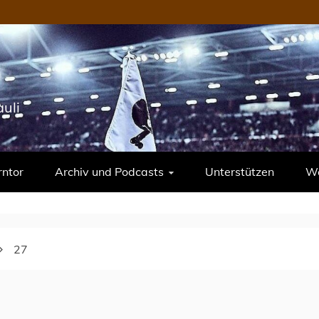
uli
rntor
Archiv und Podcasts
Unterstützen
We
27