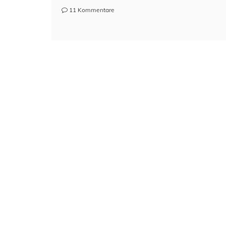
zu
11 Kommentare
Think
Big
–
Das
Millerntor
im
Jahre
2050
–
Part
6