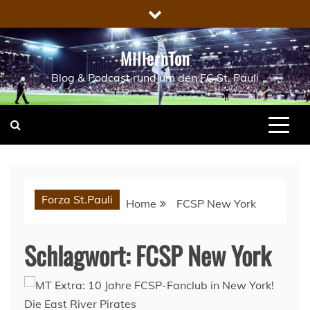
Skip
to
content
MillernTon
Blog & Podcast rund um den FC St. Pauli
Forza St.Pauli
Home
FCSP New York
Schlagwort:
FCSP New York