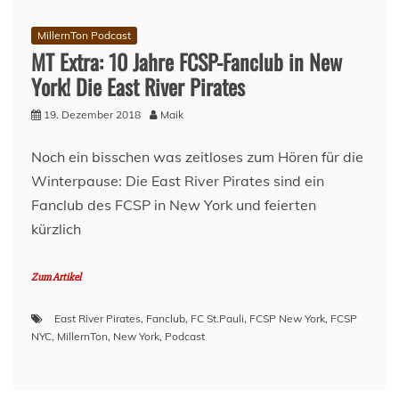
MillernTon Podcast
MT Extra: 10 Jahre FCSP-Fanclub in New
York! Die East River Pirates
19. Dezember 2018
Maik
Noch ein bisschen was zeitloses zum Hören für die
Winterpause: Die East River Pirates sind ein
Fanclub des FCSP in New York und feierten
kürzlich
Zum Artikel
East River Pirates
,
Fanclub
,
FC St.Pauli
,
FCSP New York
,
FCSP
NYC
,
MillernTon
,
New York
,
Podcast