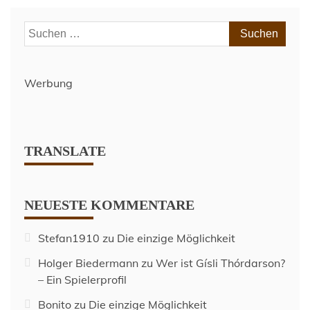
Solidarität
und
Suchen
zwei
nach:
Milliarden!“
Werbung
TRANSLATE
NEUESTE KOMMENTARE
Stefan1910
zu
Die einzige Möglichkeit
Holger Biedermann
zu
Wer ist Gísli Thórdarson?
– Ein Spielerprofil
Bonito
zu
Die einzige Möglichkeit