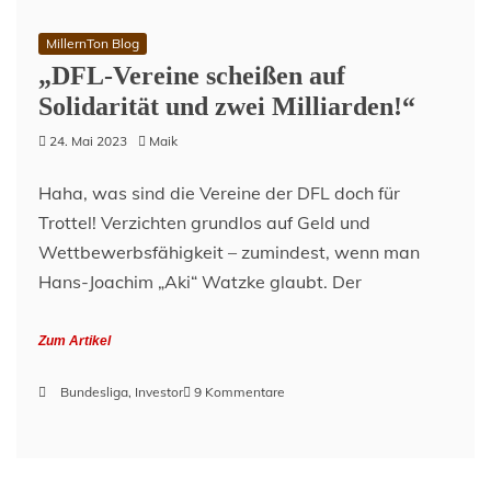
MillernTon Blog
„DFL-Vereine scheißen auf
Solidarität und zwei Milliarden!“
24. Mai 2023
Maik
Haha, was sind die Vereine der DFL doch für
Trottel! Verzichten grundlos auf Geld und
Wettbewerbsfähigkeit – zumindest, wenn man
Hans-Joachim „Aki“ Watzke glaubt. Der
Zum Artikel
zu
Bundesliga
,
Investor
9 Kommentare
„DFL-
Vereine
scheißen
auf