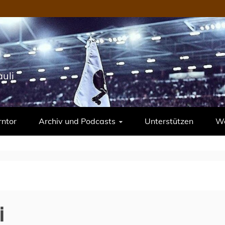
uli
rntor
Archiv und Podcasts
Unterstützen
We
i