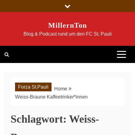
Skip
to
content
MillernTon
Blog & Podcast rund um den FC St. Pauli
Forza St.Pauli
Home
Weiss-Braune Kaffeetrinker*innen
Schlagwort:
Weiss-