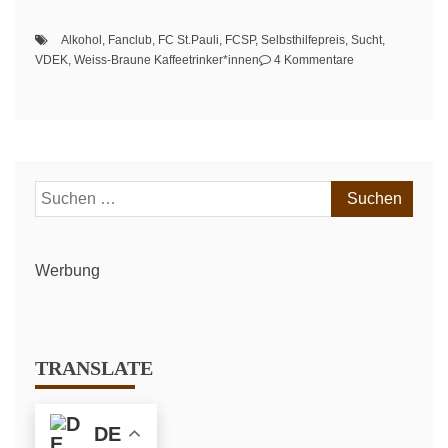
Alkohol
,
Fanclub
,
FC St.Pauli
,
FCSP
,
Selbsthilfepreis
,
Sucht
,
zu
VDEK
,
Weiss-Braune Kaffeetrinker*innen
4 Kommentare
Hamburger
Selbsthilfepreis:
Interview
mit
Weiß-
Braunen
Suchen
Kaffeetrinker*inn
nach:
Werbung
TRANSLATE
DE